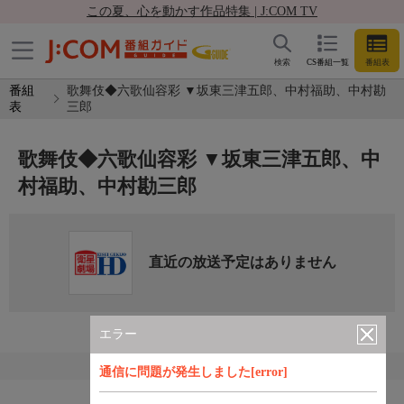
この夏、心を動かす作品特集 | J:COM TV
検索
CS番組一覧
番組表
番組
歌舞伎◆六歌仙容彩 ▼坂東三津五郎、中村福助、中村勘
表
三郎
歌舞伎◆六歌仙容彩 ▼坂東三津五郎、中
村福助、中村勘三郎
直近の放送予定はありません
エラー
通信に問題が発生しました[error]