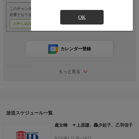
このチャンネルのご視聴には、オプションチャンネル(有料)のご契約が
必要となります。
OK
お申し込みはこちら
ご利用料金はこちら
カレンダー登録
番組詳細内容
もっと見る
監督・出演
監督：木村恵吾
原作：富田常雄
脚本：新藤兼人
音楽：斎藤一郎
出演：上原謙、轟夕起子、乙羽信子
放送スケジュール一覧
若山セツ子、清水将夫、竹河豊子
見明凡太朗、根上淳
處女峰 ▼上原謙、轟夕起子、乙羽信子
番組内容
◆衛星劇場シアター◆
8/21(金)
12:30～14:15