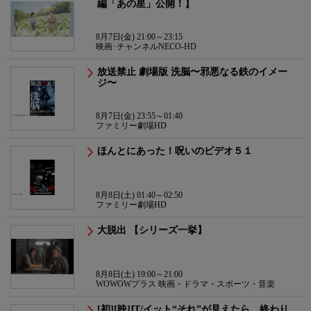
編「あの星」公開！】
8月7日(金) 21:00～23:15
映画･チャンネルNECO-HD
放送禁止 劇場版 洗脳〜邪悪なる鉄のイメー
ジ〜
8月7日(金) 23:55～01:40
ファミリー劇場HD
ほんとにあった！呪いのビデオ５１
8月8日(土) 01:40～02:50
ファミリー劇場HD
大脱出 【シリーズ一挙】
8月8日(土) 19:00～21:00
WOWOWプラス 映画・ドラマ・スポーツ・音楽
[初][映]IT/イット“それ”が見えたら、終わり。