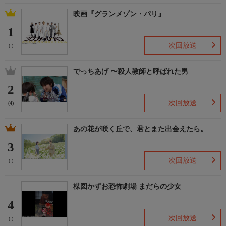
映画『グランメゾン・パリ』
1
次回放送
(-)
でっちあげ 〜殺人教師と呼ばれた男
2
次回放送
(4)
あの花が咲く丘で、君とまた出会えたら。
3
次回放送
(-)
楳図かずお恐怖劇場 まだらの少女
4
次回放送
(-)