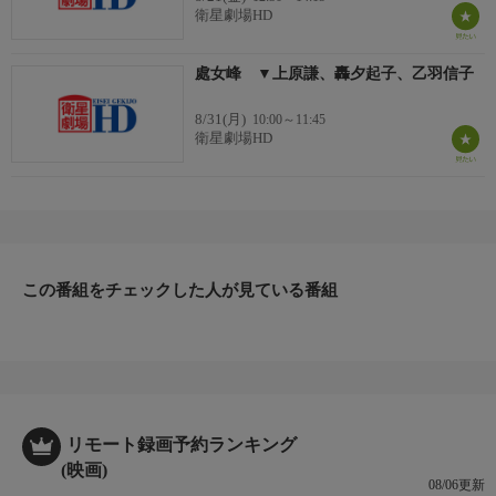
東和電工社長谷口英助（清水）には三人の美しい令嬢がいる。長
衛星劇場HD
女梢（轟）は理知的で行動派の近代娘、次女葉子（乙羽）は日本
趣味のつつましやかな娘で、三女花世（若山）はまだ女学生気質
處女峰 ▼上原謙、轟夕起子、乙羽信子
の抜けきらないやんちゃ娘。この三人は松崎紀一郎（上原）とい
う雑誌社社長にそれぞれの想いを寄せていた。彼は親同士の取り
8/31(月)
10:00～11:45
決めで長女梢の許婚になっていたが、愛していたのは葉子だった
衛星劇場HD
ので、梢との婚約解消を申出た。
この番組をチェックした人が見ている番組
リモート録画予約ランキング
(映画)
08/06更新