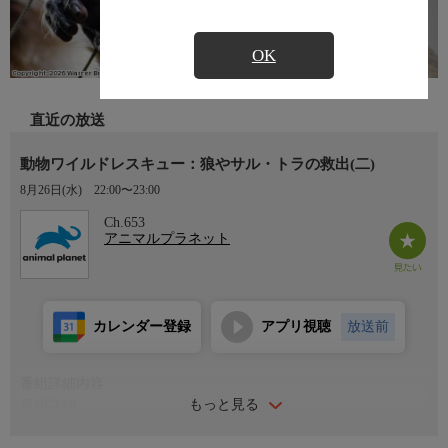
OK
直近の放送
動物ワイルドレスキュー：狼やサル・トラの救出(二)
8月26日(水)
22:00〜23:00
Ch.653
アニマルプラネット
カレンダー登録
アプリ視聴
放送前
番組詳細内容
もっと見る
番組詳細
エキゾチックアニマル専門のレスキューを行うスコット・ロープ