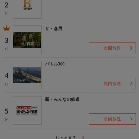
2
(2)
ザ・森男
3
次回放送
(-)
バトル360
4
次回放送
(-)
新・みんなの鉄道
5
次回放送
(4)
もっと見る