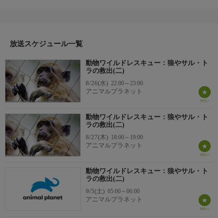
がやってきたのは、カリフォルニア南部。ブリーダーの裏庭か
ら、狼犬を何頭も助けるのだ。その後、ミシガンでペットのサル
に悩む女性の元へ。サルは彼女の夫のことを、自分の夫と勘違い
しているようだ。テキサスでは2頭のトラの新たな居場所を探
す。
放送スケジュール一覧
動物ワイルドレスキュー：狼やサル・ト
ラの救出(二)
8/26(水)
22:00～23:00
アニマルプラネット
動物ワイルドレスキュー：狼やサル・ト
ラの救出(二)
8/27(木)
18:00～19:00
アニマルプラネット
動物ワイルドレスキュー：狼やサル・ト
ラの救出(二)
9/5(土)
05:00～06:00
アニマルプラネット