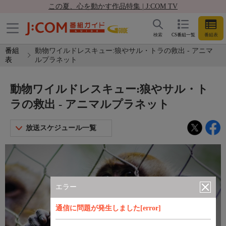
この夏、心を動かす作品特集 | J:COM TV
検索
CS番組一覧
番組表
番組
動物ワイルドレスキュー:狼やサル・トラの救出 - アニマ
表
ルプラネット
動物ワイルドレスキュー:狼やサル・ト
ラの救出 - アニマルプラネット
放送スケジュール一覧
エラー
通信に問題が発生しました[error]