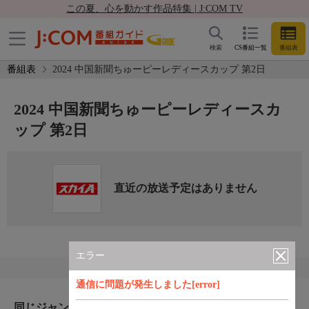
この夏、心を動かす作品特集 | J:COM TV
検索
CS番組一覧
番組表
番組表
2024 中国新聞ちゅーピーレディースカップ 第2日
2024 中国新聞ちゅーピーレディースカ
ップ 第2日
直近の放送予定はありません
エラー
通信に問題が発生しました[error]
同じジャンルのおすすめ番組