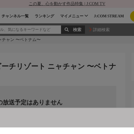
この夏、心を動かす作品特集 | J:COM TV
チャンネル一覧
ランキング
マイメニュー
J:COM STREAM
詳細検索
ャチャン 〜ベトナム〜
ーチリゾート ニャチャン 〜ベトナ
の放送予定はありません