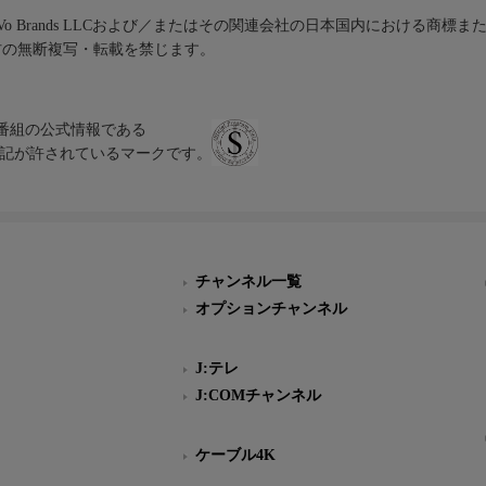
iVo Brands LLCおよび／またはその関連会社の日本国内における商標
材の無断複写・転載を禁じます。
、テレビ番組の公式情報である
スにのみ表記が許されているマークです。
チャンネル一覧
オプションチャンネル
J:テレ
J:COMチャンネル
ケーブル4K