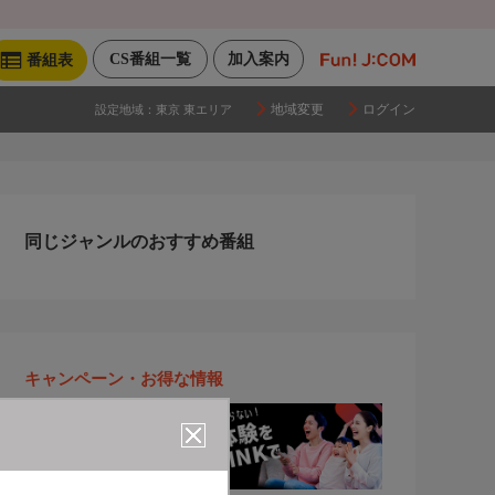
CS番組一覧
加入案内
番組表
地域変更
ログイン
設定地域：
東京 東エリア
同じジャンルのおすすめ番組
キャンペーン・お得な情報