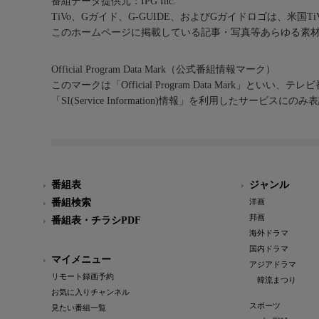
番組データ提供元：IPG Inc.
TiVo、Gガイド、G-GUIDE、およびGガイドロゴは、米国T
このホームページに掲載している記事・写真等あらゆる素
Official Program Data Mark（公式番組情報マーク）
このマークは「Official Program Data Mark」といい
「SI(Service Information)情報」を利用したサービ
番組表
ジャンル
番組検索
洋画
邦画
番組表・チラシPDF
海外ドラマ
国内ドラマ
マイメニュー
アジアドラマ
リモート録画予約
韓流まつり
お気に入りチャンネル
スポーツ
見たい番組一覧