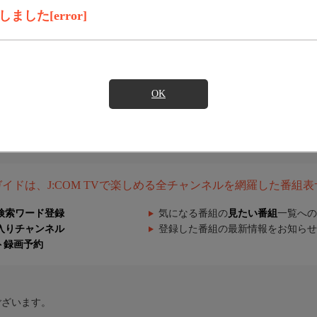
した[error]
OK
組ガイドは、J:COM TVで楽しめる全チャンネルを網羅した番組
検索ワード登録
気になる番組の
見たい番組
一覧への
入りチャンネル
登録した番組の最新情報をお知らせ
ト録画予約
ございます。