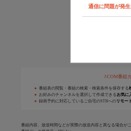
通信に問題が発生しま
J:COM番
番組表の閲覧・番組の検索・検索条件を保存する
お好みのチャンネルを選択して作成できる
お気に
録画予約に対応しているご自宅のSTBへの
リモー
番組内容、放送時間などが実際の放送内容と異なる場合が