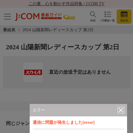
この夏、心を動かす作品特集 | J:COM TV
検索
CS番組一覧
番組表
番組表
2024 山陽新聞レディースカップ 第2日
2024 山陽新聞レディースカップ 第2日
直近の放送予定はありません
エラー
通信に問題が発生しました[error]
同じジャンルのおすすめ番組