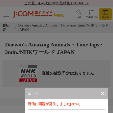
この夏、心を動かす作品特集 | J:COM TV
検索
CS番組一覧
番組表
番組
Darwin's Amazing Animals・Time-lapse 3min./NHKワールド
JAPAN
表
Darwin's Amazing Animals・Time-lapse
3min./NHKワールド JAPAN
直近の放送予定はありません
エラー
通信に問題が発生しました[error]