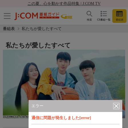
この夏、心を動かす作品特集 | J:COM TV
検索
CS番組一覧
番組表
番組表
私たちが愛したすべて
私たちが愛したすべて
エラー
通信に問題が発生しました[error]