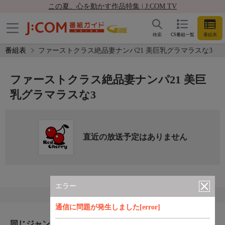
この夏、心を動かす作品特集 | J:COM TV
検索
CS番組一覧
番組表
番組表
ファーストクラス絶品妻ナンパ21 美巨乳グラマラスな3
ファーストクラス絶品妻ナンパ21 美巨
乳グラマラスな3
直近の放送予定はありません
エラー
通信に問題が発生しました[error]
同じジャンルのおすすめ番組