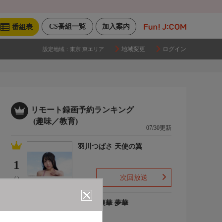
CS番組一覧
加入案内
番組表
地域変更
ログイン
設定地域：
東京 東エリア
リモート録画予約ランキング
(趣味／教育)
07/30更新
羽川つばさ 天使の翼
1
次回放送
(-)
ゆめの凛華 夢華
2