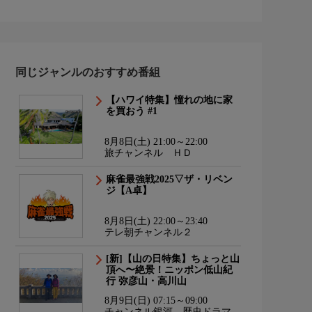
同じジャンルのおすすめ番組
【ハワイ特集】憧れの地に家
を買おう #1
8月8日(土) 21:00～22:00
旅チャンネル ＨＤ
麻雀最強戦2025▽ザ・リベン
ジ【A卓】
8月8日(土) 22:00～23:40
テレ朝チャンネル２
[新]【山の日特集】ちょっと山
頂へ〜絶景！ニッポン低山紀
行 弥彦山・高川山
8月9日(日) 07:15～09:00
チャンネル銀河 歴史ドラマ・