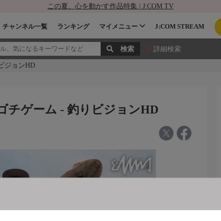
この夏、心を動かす作品特集 | J:COM TV
チャンネル一覧
ランキング
マイメニュー
J:COM STREAM
詳細検索
りビジョンHD
ゴチゲーム - 釣りビジョンHD