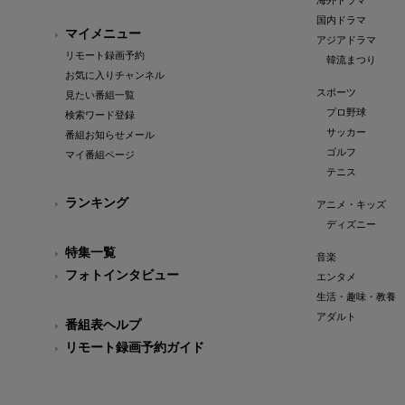
海外ドラマ
国内ドラマ
マイメニュー
アジアドラマ
リモート録画予約
韓流まつり
お気に入りチャンネル
スポーツ
見たい番組一覧
プロ野球
検索ワード登録
サッカー
番組お知らせメール
ゴルフ
マイ番組ページ
テニス
ランキング
アニメ・キッズ
ディズニー
特集一覧
音楽
フォトインタビュー
エンタメ
生活・趣味・教養
アダルト
番組表ヘルプ
リモート録画予約ガイド