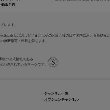
ト録画予約
ございます。
iVo Brands LLCおよび／またはその関連会社の日本国内における商標
材の無断複写・転載を禁じます。
、テレビ番組の公式情報である
スにのみ表記が許されているマークです。
チャンネル一覧
オプションチャンネル