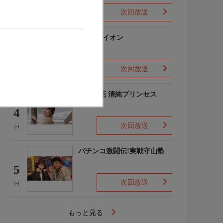
次回放送
(-)
3月のライオン
3
次回放送
(-)
吉田優花 清純プリンセス
4
次回放送
(-)
パチンコ激闘伝!実戦守山塾
5
次回放送
(-)
もっと見る