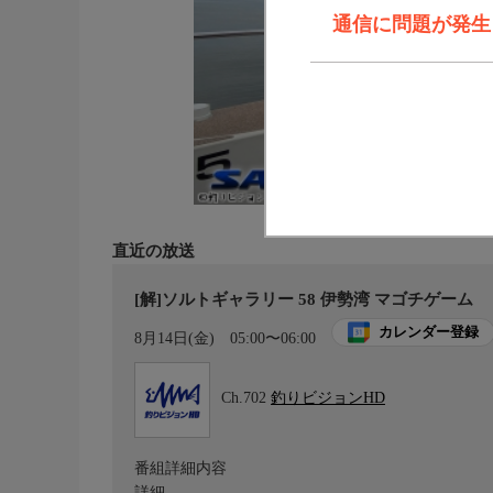
通信に問題が発生しま
直近の放送
[解]ソルトギャラリー 58 伊勢湾 マゴチゲーム
カレンダー登録
8月14日(金)
05:00〜06:00
Ch.702
釣りビジョンHD
番組詳細内容
詳細