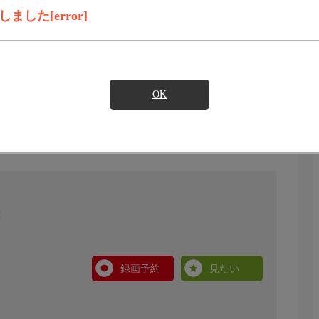
した[error]
OK
録画予約
見たい