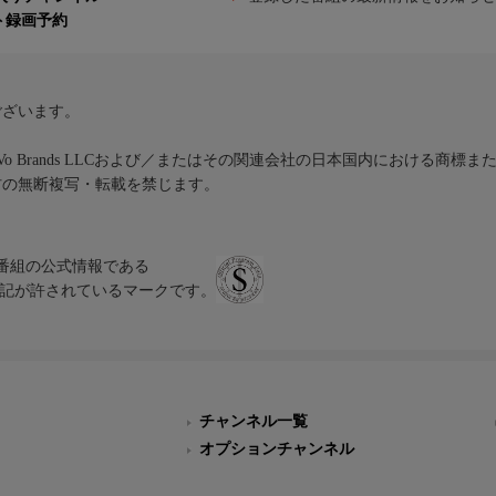
ト録画予約
ございます。
iVo Brands LLCおよび／またはその関連会社の日本国内における商標
材の無断複写・転載を禁じます。
、テレビ番組の公式情報である
スにのみ表記が許されているマークです。
チャンネル一覧
オプションチャンネル