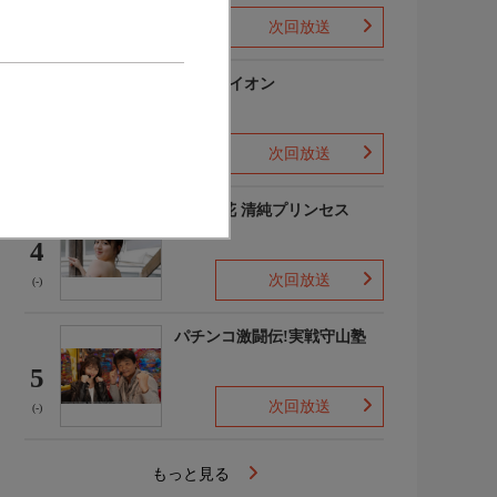
次回放送
(-)
3月のライオン
3
次回放送
(-)
吉田優花 清純プリンセス
4
次回放送
(-)
パチンコ激闘伝!実戦守山塾
5
次回放送
(-)
もっと見る