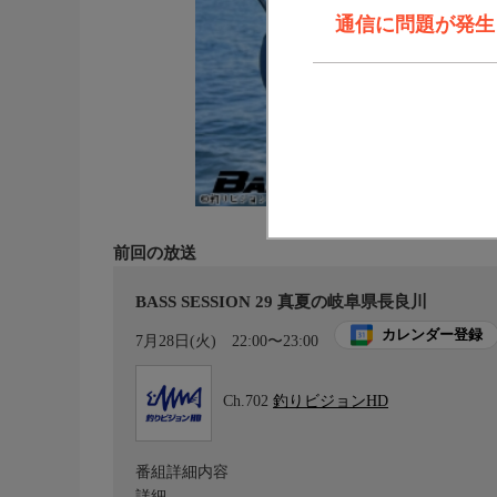
通信に問題が発生しま
前回の放送
BASS SESSION 29 真夏の岐阜県長良川
カレンダー登録
7月28日(火)
22:00〜23:00
Ch.702
釣りビジョンHD
番組詳細内容
詳細