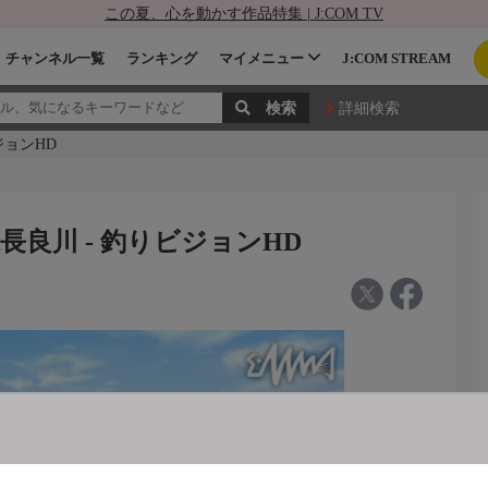
この夏、心を動かす作品特集 | J:COM TV
チャンネル一覧
ランキング
マイメニュー
J:COM STREAM
詳細検索
ビジョンHD
岐阜県長良川 - 釣りビジョンHD