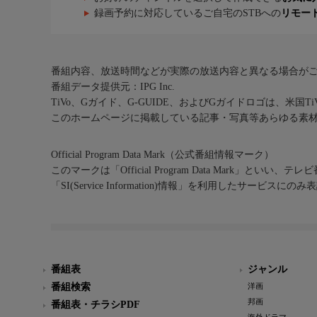
録画予約に対応しているご自宅のSTBへの
リモー
番組内容、放送時間などが実際の放送内容と異なる場合が
番組データ提供元：IPG Inc.
TiVo、Gガイド、G-GUIDE、およびGガイドロゴは、米国T
このホームページに掲載している記事・写真等あらゆる素
Official Program Data Mark（公式番組情報マーク）
このマークは「Official Program Data Mark」といい
「SI(Service Information)情報」を利用したサービ
番組表
ジャンル
番組検索
洋画
邦画
番組表・チラシPDF