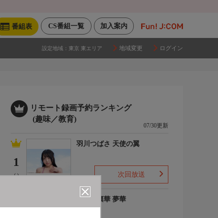
CS番組一覧
加入案内
番組表
地域変更
ログイン
設定地域：
東京 東エリア
リモート録画予約ランキング
(趣味／教育)
07/30更新
羽川つばさ 天使の翼
1
次回放送
(-)
ゆめの凛華 夢華
2