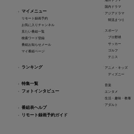
海外ドラマ
国内ドラマ
マイメニュー
アジアドラマ
リモート録画予約
韓流まつり
お気に入りチャンネル
スポーツ
見たい番組一覧
プロ野球
検索ワード登録
サッカー
番組お知らせメール
ゴルフ
マイ番組ページ
テニス
ランキング
アニメ・キッズ
ディズニー
特集一覧
音楽
フォトインタビュー
エンタメ
生活・趣味・教養
アダルト
番組表ヘルプ
リモート録画予約ガイド