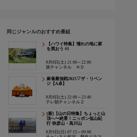
同じジャンルのおすすめ番組
【ハワイ特集】憧れの地に家
を買おう #1
8月8日(土) 21:00～22:00
旅チャンネル ＨＤ
麻雀最強戦2025▽ザ・リベン
ジ【A卓】
8月8日(土) 22:00～23:40
テレ朝チャンネル２
[新]【山の日特集】ちょっと山
頂へ〜絶景！ニッポン低山紀
行 弥彦山・高川山
8月9日(日) 07:15～09:00
チャンネル銀河 歴史ドラマ・