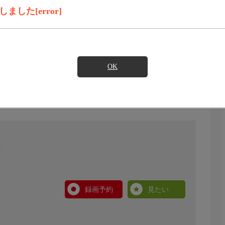
した[error]
OK
録画予約
見たい