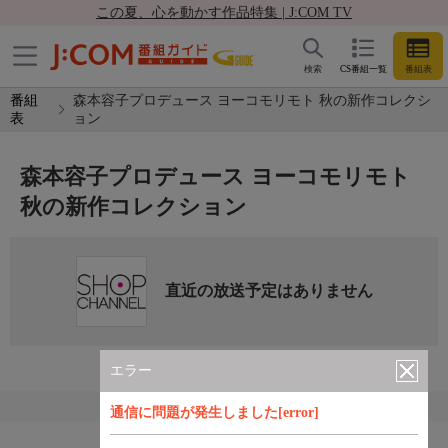
この夏、心を動かす作品特集 | J:COM TV
検索
CS番組一覧
番組表
番組
森本容子プロデュース ヨーコモリモト 秋の新作コレクシ
表
ョン
森本容子プロデュース ヨーコモリモト
秋の新作コレクション
直近の放送予定はありません
エラー
通信に問題が発生しました[error]