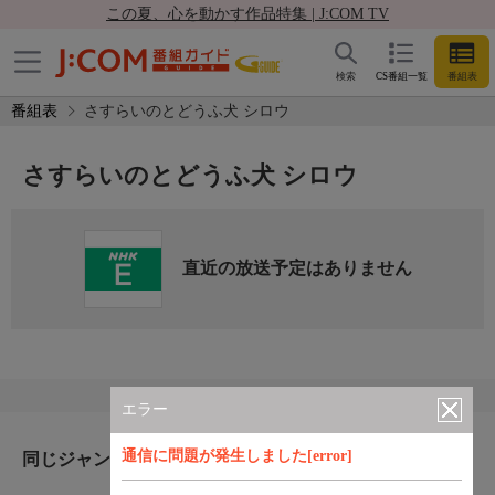
この夏、心を動かす作品特集 | J:COM TV
検索
CS番組一覧
番組表
番組表
さすらいのとどうふ犬 シロウ
さすらいのとどうふ犬 シロウ
直近の放送予定はありません
エラー
通信に問題が発生しました[error]
同じジャンルのおすすめ番組