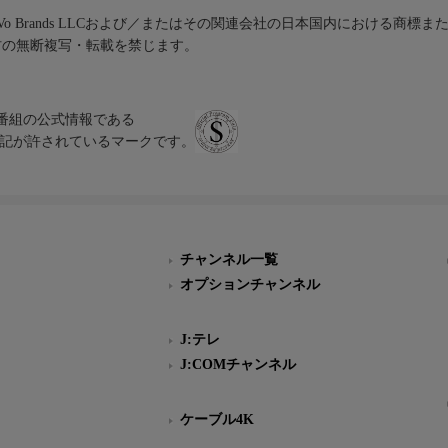
iVo Brands LLCおよび／またはその関連会社の日本国内における商標
材の無断複写・転載を禁じます。
、テレビ番組の公式情報である
スにのみ表記が許されているマークです。
チャンネル一覧
オプションチャンネル
J:テレ
J:COMチャンネル
ケーブル4K