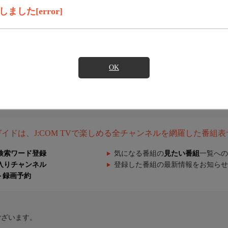
した[error]
OK
組ガイドは、J:COM TVで楽しめる全チャンネルを網羅した番組
検索ワード登録
気になる番組の
見たい番組
一覧への
入りチャンネル
登録した番組の最新情報をお知らせ
ト録画予約
ございます。