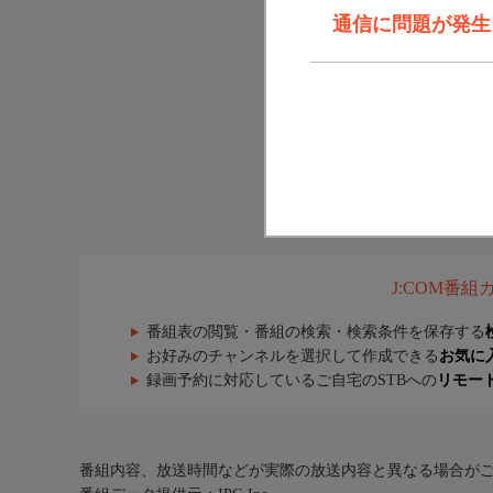
通信に問題が発生しま
J:COM番
番組表の閲覧・番組の検索・検索条件を保存する
お好みのチャンネルを選択して作成できる
お気に
録画予約に対応しているご自宅のSTBへの
リモー
番組内容、放送時間などが実際の放送内容と異なる場合が