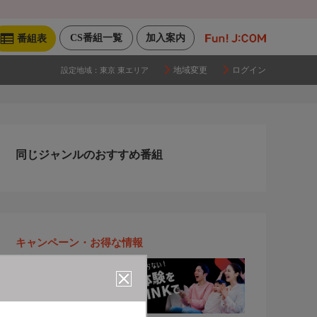
CS番組一覧
加入案内
番組表
地域変更
ログイン
設定地域：
東京 東エリア
同じジャンルのおすすめ番組
キャンペーン・お得な情報