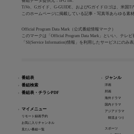
番組データ提供元：IPG Inc.
TiVo、Gガイド、G-GUIDE、およびGガイドロゴは、米国T
このホームページに掲載している記事・写真等あらゆる素
Official Program Data Mark（公式番組情報マーク）
このマークは「Official Program Data Mark」といい
「SI(Service Information)情報」を利用したサービ
番組表
ジャンル
番組検索
洋画
邦画
番組表・チラシPDF
海外ドラマ
国内ドラマ
マイメニュー
アジアドラマ
リモート録画予約
韓流まつり
お気に入りチャンネル
スポーツ
見たい番組一覧