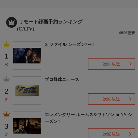
リモート録画予約ランキング
(CATV)
08/06更新
X-ファイル シーズン7～8
1
次回放送
(-)
プロ野球ニュース
2
次回放送
(1)
エレメンタリー ホームズ&ワトソン in NY シ
ーズン4
3
次回放送
(2)