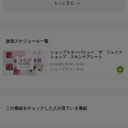
もっと見る
お知らせ
美のトレンド満載！K-ビューティーウィーク／美容大国韓国から
やってきた実力派コスメを多数ラインナップ。キレイのカギを握
るのは、このアイテム！
お知らせ
日本初のショッピング専門チャンネルとして1996年にスタート。
ファッション、ビューティー、ホームグッズ、グルメなど、バイ
放送スケジュール一覧
ヤーが厳選した商品を24時間ご紹介。世界中の逸品に出会う喜び
ショップスターバリュー ザ フェイス
を生放送ならではの臨場感と一緒にお楽しみください。
ショップ スキンケアシート
8/19(水)
00:00～01:00
＊ライブ放送につき、番組および商品内容に変更が生じる場合も
ショップチャンネル
ございます。
ＨＰ：https://www.shopch.jp
この番組をチェックした人が見ている番組