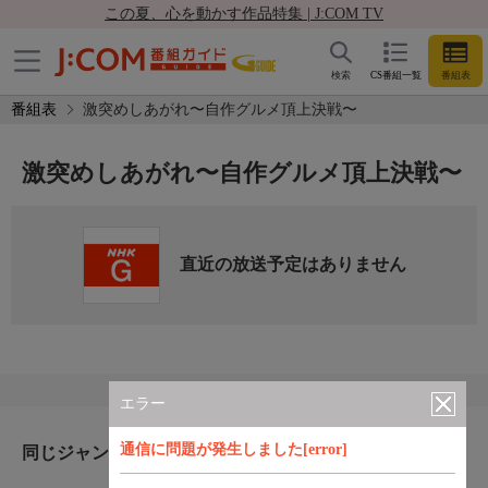
この夏、心を動かす作品特集 | J:COM TV
検索
CS番組一覧
番組表
番組表
激突めしあがれ〜自作グルメ頂上決戦〜
激突めしあがれ〜自作グルメ頂上決戦〜
直近の放送予定はありません
エラー
通信に問題が発生しました[error]
同じジャンルのおすすめ番組