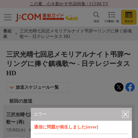
この夏、心を動かす作品特集 | J:COM TV
検索
CS番組一覧
番組表
番組
三沢光晴七回忌メモリアルナイト弔辞〜リングに捧ぐ鎮魂
表
歌〜 - 日テレジータス HD
三沢光晴七回忌メモリアルナイト弔辞〜
リングに捧ぐ鎮魂歌〜 - 日テレジータス
HD
放送スケジュール一覧
前回の放送
エラー
三沢光晴七回忌メモリアルナイト弔辞〜リングに捧ぐ鎮魂
歌〜 [再]
通信に問題が発生しました[error]
7月28日(火)
04:00〜05:00