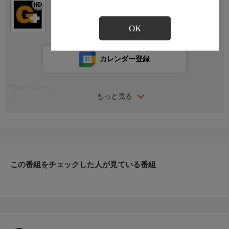
Ch.404
日テレジータス HD
OK
カレンダー登録
番組詳細内容
もっと見る
番組内容
生前ゆかりのある人たちが、いまだから話せる思いや、事実な
ど、七回忌というメモリアルな時だからこそ打ち明けられる秘話
を、弔辞という形で「三沢光晴への思い」を述べていきます。
そして三沢さんの最後の対戦相手、齋藤彰俊も…。
齋藤の口から出てくる言葉とは。
この番組をチェックした人が見ている番組