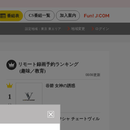
CS番組一覧
加入案内
番組表
地域変更
ログイン
設定地域：
東京 東エリア
リモート録画予約ランキング
(趣味／教育)
08/06更新
谷碧 女神の誘惑
1
(-)
百合川サシャ チェートヴィル
チ
2