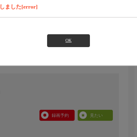
した[error]
OK
録画予約
見たい