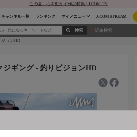
この夏、心を動かす作品特集 | J:COM TV
チャンネル一覧
ランキング
マイメニュー
J:COM STREAM
詳細検索
ビジョンHD
クジギング - 釣りビジョンHD