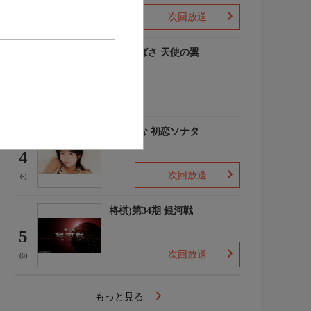
次回放送
(-)
羽川つばさ 天使の翼
3
(1)
秋田そな 初恋ソナタ
4
次回放送
(-)
将棋)第34期 銀河戦
5
次回放送
(6)
もっと見る