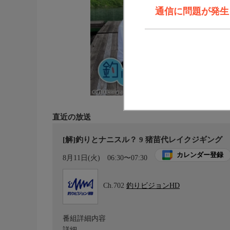
通信に問題が発生しま
直近の放送
[解]釣りとナニスル？ 9 猪苗代レイクジギング
カレンダー登録
8月11日(火)
06:30〜07:30
Ch.702
釣りビジョンHD
番組詳細内容
詳細