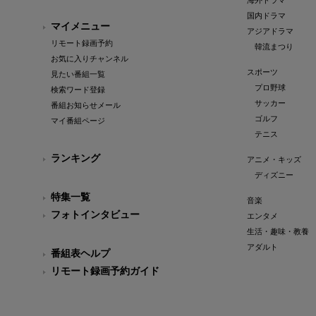
海外ドラマ
国内ドラマ
マイメニュー
アジアドラマ
リモート録画予約
韓流まつり
お気に入りチャンネル
スポーツ
見たい番組一覧
プロ野球
検索ワード登録
サッカー
番組お知らせメール
ゴルフ
マイ番組ページ
テニス
ランキング
アニメ・キッズ
ディズニー
特集一覧
音楽
フォトインタビュー
エンタメ
生活・趣味・教養
アダルト
番組表ヘルプ
リモート録画予約ガイド