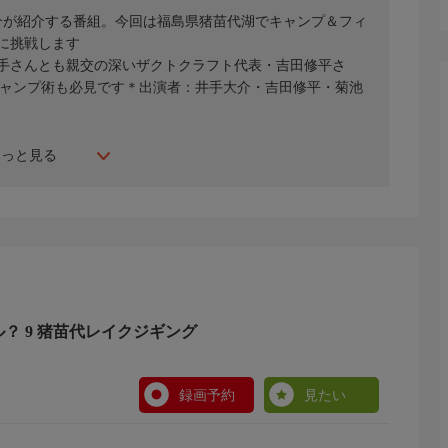
介が紹介する番組。今回は福島県猪苗代湖でキャンプ＆フィ
に挑戦します
手さんとも親交の深いザクトクラフト代表・吉田修平さ
キャンプ術も必見です＊出演者：井手大介・吉田修平・菊池
もっと見る
ル？ 9 猪苗代レイクジギング
録画予約
見たい