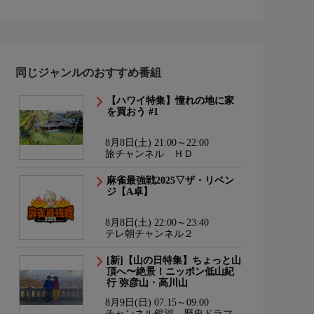
同じジャンルのおすすめ番組
【ハワイ特集】憧れの地に家
を買おう #1
8月8日(土) 21:00～22:00
旅チャンネル ＨＤ
麻雀最強戦2025▽ザ・リベン
ジ【A卓】
8月8日(土) 22:00～23:40
テレ朝チャンネル２
[新]【山の日特集】ちょっと山
頂へ〜絶景！ニッポン低山紀
行 弥彦山・高川山
8月9日(日) 07:15～09:00
チャンネル銀河 歴史ドラマ・