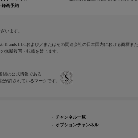
ト録画予約
ございます。
iVo Brands LLCおよび／またはその関連会社の日本国内における商標
材の無断複写・転載を禁じます。
、テレビ番組の公式情報である
スにのみ表記が許されているマークです。
チャンネル一覧
オプションチャンネル