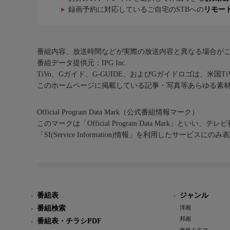
録画予約に対応しているご自宅のSTBへの
リモー
番組内容、放送時間などが実際の放送内容と異なる場合が
番組データ提供元：IPG Inc.
TiVo、Gガイド、G-GUIDE、およびGガイドロゴは、米国T
このホームページに掲載している記事・写真等あらゆる素
Official Program Data Mark（公式番組情報マーク）
このマークは「Official Program Data Mark」といい
「SI(Service Information)情報」を利用したサービ
番組表
ジャンル
番組検索
洋画
邦画
番組表・チラシPDF