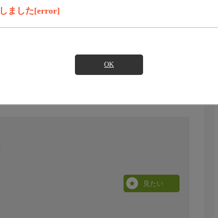
した[error]
OK
見たい