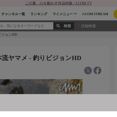
この夏、心を動かす作品特集 | J:COM TV
チャンネル一覧
ランキング
マイメニュー
J:COM STREAM
詳細検索
りビジョンHD
川の本流ヤマメ - 釣りビジョンHD