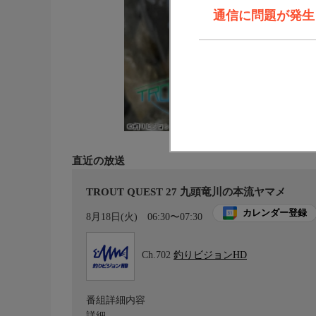
通信に問題が発生しま
直近の放送
TROUT QUEST 27 九頭竜川の本流ヤマメ
カレンダー登録
8月18日(火)
06:30〜07:30
Ch.702
釣りビジョンHD
番組詳細内容
詳細