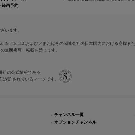
ト録画予約
ございます。
iVo Brands LLCおよび／またはその関連会社の日本国内における商標
材の無断複写・転載を禁じます。
、テレビ番組の公式情報である
スにのみ表記が許されているマークです。
チャンネル一覧
オプションチャンネル