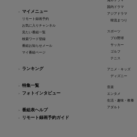
海外ドラマ
国内ドラマ
マイメニュー
アジアドラマ
リモート録画予約
韓流まつり
お気に入りチャンネル
スポーツ
見たい番組一覧
プロ野球
検索ワード登録
サッカー
番組お知らせメール
ゴルフ
マイ番組ページ
テニス
ランキング
アニメ・キッズ
ディズニー
特集一覧
音楽
フォトインタビュー
エンタメ
生活・趣味・教養
アダルト
番組表ヘルプ
リモート録画予約ガイド