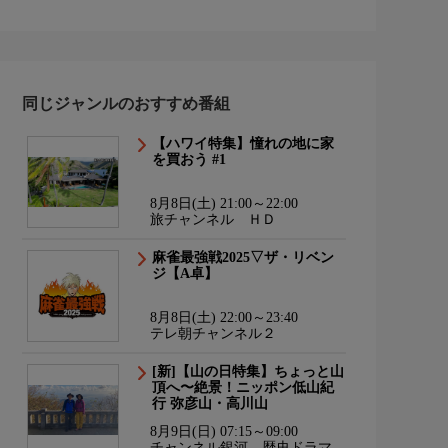
同じジャンルのおすすめ番組
【ハワイ特集】憧れの地に家
を買おう #1
8月8日(土) 21:00～22:00
旅チャンネル ＨＤ
麻雀最強戦2025▽ザ・リベン
ジ【A卓】
8月8日(土) 22:00～23:40
テレ朝チャンネル２
[新]【山の日特集】ちょっと山
頂へ〜絶景！ニッポン低山紀
行 弥彦山・高川山
8月9日(日) 07:15～09:00
チャンネル銀河 歴史ドラマ・