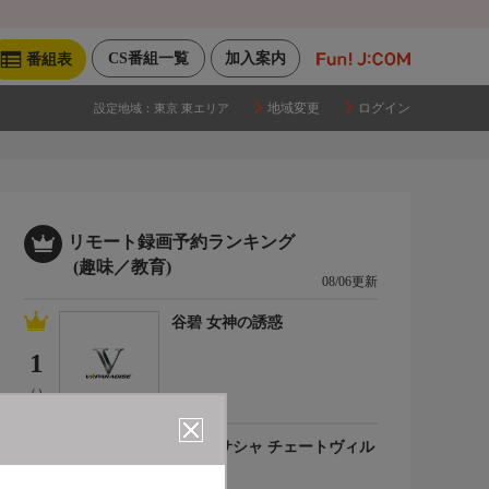
CS番組一覧
加入案内
番組表
地域変更
ログイン
設定地域：
東京 東エリア
リモート録画予約ランキング
(趣味／教育)
08/06更新
谷碧 女神の誘惑
1
(-)
百合川サシャ チェートヴィル
チ
2