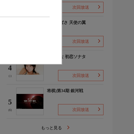
次回放送
(-)
羽川つばさ 天使の翼
3
次回放送
(1)
秋田そな 初恋ソナタ
4
次回放送
(-)
将棋)第34期 銀河戦
5
次回放送
(6)
もっと見る