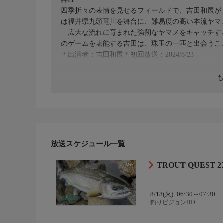
四季折々の表情を見せるフィールドで、吉田和展がトラ
は福井県九頭竜川を舞台に、難易度の高い本流ヤマ
広大な流れに育まれた強靭なヤマメをキャッチす
のゲームを堪能する吉田は、珠玉の一匹と出会うこ
＊出演者：吉田和展＊初回放送：2024/8/23
放送スケジュール一覧
TROUT QUEST
8/18(火)
06:30～07:30
釣りビジョンHD