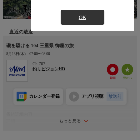
OK
直近の放送
磯を駆ける 104 三重県 御座の旅
8月13日(木)
07:00〜08:00
Ch.702
釣りビジョンHD
カレンダー登録
アプリ視聴
放送前
番組詳細内容
もっと見る
詳細
未知なる磯を求める平和卓也の旅。第百四章の舞台は三重県の御
座エリア。英虞湾の出口にあり、チヌの名釣り場として知られる