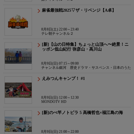
麻雀最強戦2025▽ザ・リベンジ【A卓】
8月8日(土) 22:00～23:40
テレ朝チャンネル２
[新]【山の日特集】ちょっと山頂へ〜絶景！ニ
ッポン低山紀行 弥彦山・高川山
8月9日(日) 07:15～09:00
チャンネル銀河 歴史ドラマ・サスペンス・日本のうた
えみつんキャンプ！ #1
8月9日(日) 12:00～12:30
MONDOTV HD
[新]のべ竿ノトビラ 5 高橋哲也×福江島の海
8月9日(日) 21:00～22:00