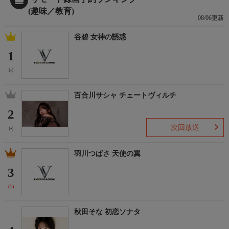
(趣味／教育)
08/06更新
谷碧 女神の誘惑
1
(-)
百合川サシャ チェートヴィルチ
2
次回放送
(-)
羽川つばさ 天使の翼
3
(1)
秋田そな 初恋ソナタ