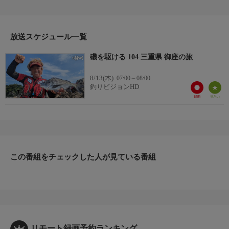
場所で、夏磯を楽しむ。
天候の影響で急遽向かうこととなった御座エリア。平和自身、
初めて訪れる場所でもあり、下調べ一切無しのガチンコで挑む磯
場。果たして、その旅の行く末は！？
放送スケジュール一覧
＊出演者：平和卓也＊初回放送：2024/8/19
磯を駆ける 104 三重県 御座の旅
8/13(木)
07:00～08:00
釣りビジョンHD
この番組をチェックした人が見ている番組
リモート録画予約ランキング