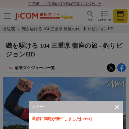
この夏、心を動かす作品特集 | J:COM TV
検索
CS番組一覧
番組表
番組表
磯を駆ける 104 三重県 御座の旅 - 釣りビジョンHD
磯を駆ける 104 三重県 御座の旅 - 釣りビ
ジョンHD
放送スケジュール一覧
エラー
通信に問題が発生しました[error]