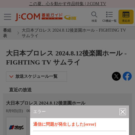
この夏、心を動かす作品特集 | J:COM TV
検索
CS番組一覧
番組表
番組
大日本プロレス 2024.8.12後楽園ホール - FIGHTING TV
表
サムライ
大日本プロレス 2024.8.12後楽園ホール -
FIGHTING TV サムライ
放送スケジュール一覧
直近の放送
大日本プロレス 2024.8.12後楽園ホール
8月9日(日)
06:00〜08:00
エラー
Ch.401
オプション
通信に問題が発生しました[error]
FIGHTING TV サムライ