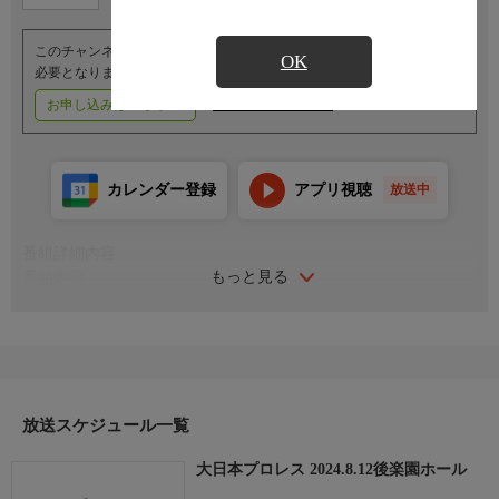
このチャンネルのご視聴には、オプションチャンネル(有料)のご契約が
OK
必要となります。
お申し込みはこちら
ご利用料金はこちら
カレンダー登録
アプリ視聴
放送中
番組詳細内容
もっと見る
番組内容
＜石川勇希引退試合／蛍光灯4面+蛍光灯タワーデスマッチ＞
●石川勇希×菊田一美
＜BJW認定ジュニアヘビー級選手権＞
●（王者）関札皓太×日高郁人（挑戦者）
＜BJW認定タッグ選手権／コンクリートブロック＆ギガラダーデ
スマッチ＞
放送スケジュール一覧
●（王者）神谷英慶＆木高イサミ×高橋匡哉＆SAGAT（挑戦者）
大日本プロレス 2024.8.12後楽園ホール
＜ストリートファイトデスマッチ＞
●アブドーラ・小林＆伊東竜二×マッドマン・ポンド＆デイル・パ