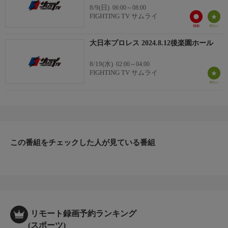
8/9(日)
06:00～08:00
トリックス
FIGHTING TV サムライ
■
●青木優也＆中之上靖文＆浜亮太×吉田和正＆橋本大地＆野村卓矢
大日本プロレス 2024.8.12後楽園ホール
●関本大介＆大門寺崇×ジョーダン・マッカラン＆コナー・キング
●星野勘九郎＆梶トマト＆マリー・ハナ×佐藤孝亮＆宮本裕向＆阿
8/19(水)
02:00～04:00
部史典
FIGHTING TV サムライ
※予告無く内容を変更する場合があります。
この番組をチェックした人が見ている番組
リモート録画予約ランキング
(スポーツ)