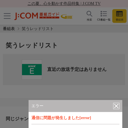
この夏、心を動かす作品特集 | J:COM TV
検索
CS番組一覧
番組表
番組表
笑うレッドリスト
笑うレッドリスト
直近の放送予定はありません
エラー
通信に問題が発生しました[error]
同じジャンルのおすすめ番組