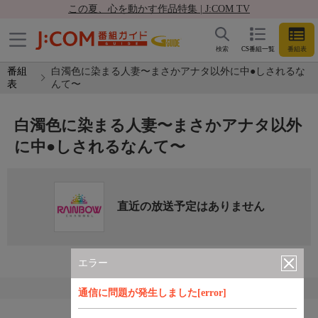
この夏、心を動かす作品特集 | J:COM TV
検索
CS番組一覧
番組表
番組
白濁色に染まる人妻〜まさかアナタ以外に中●しされるな
表
んて〜
白濁色に染まる人妻〜まさかアナタ以外
に中●しされるなんて〜
直近の放送予定はありません
エラー
通信に問題が発生しました[error]