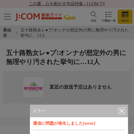
この夏、心を動かす作品特集 | J:COM TV
検索
CS番組一覧
番組表
番組
五十路熟女レ●プ!オンナが想定外の男に無理やり汚された
表
挙句に…12人
五十路熟女レ●プ!オンナが想定外の男に
無理やり汚された挙句に…12人
直近の放送予定はありません
エラー
通信に問題が発生しました[error]