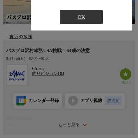
OK
直近の放送
バスプロ沢村幸弘USA挑戦 1 64歳の決意
8月17日(月)
00:00〜01:00
Ch.702
釣りビジョンHD
カレンダー登録
アプリ視聴
放送前
番組詳細内容
もっと見る
詳細
日本のバストーナメント黎明期から支えてきたレジェンド・沢村