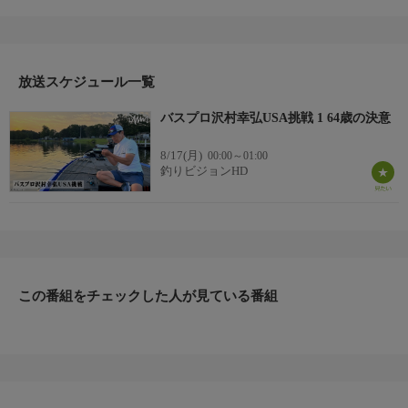
幸弘が、2024年に「新天地アメリカでのトーナメントに挑戦す
る」と発表し、業界に激震が走った。
その第一歩として、バスマスターオープン第五戦レイク・ユー
ファウラにエントリー。番組では、公式プラクティスとアメリカ
でのトーナメント生活に密着した。
放送スケジュール一覧
＊出演者：沢村幸弘
バスプロ沢村幸弘USA挑戦 1 64歳の決意
＊初回放送：2024/8/13
8/17(月)
00:00～01:00
釣りビジョンHD
この番組をチェックした人が見ている番組