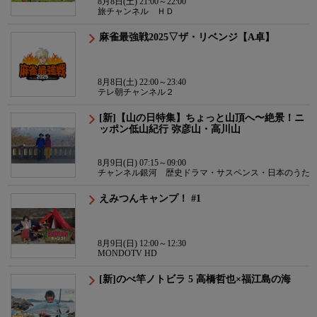
8月8日(土) 21:00～22:00
旅チャンネル ＨＤ
麻雀最強戦2025▽ザ・リベンジ【A卓】
8月8日(土) 22:00～23:40
テレ朝チャンネル２
[新]【山の日特集】ちょっと山頂へ〜絶景！ニ
ッポン低山紀行 弥彦山・高川山
8月9日(日) 07:15～09:00
チャンネル銀河 歴史ドラマ・サスペンス・日本のうた
えみつんキャンプ！ #1
8月9日(日) 12:00～12:30
MONDOTV HD
[新]のべ竿ノトビラ 5 高橋哲也×福江島の海