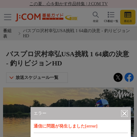
この夏、心を動かす作品特集 | J:COM TV
検索
CS番組一覧
番組表
番組
バスプロ沢村幸弘USA挑戦 1 64歳の決意 - 釣りビジョン
HD
表
バスプロ沢村幸弘USA挑戦 1 64歳の決意
- 釣りビジョンHD
放送スケジュール一覧
エラー
通信に問題が発生しました[error]