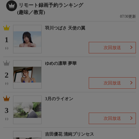
リモート録画予約ランキング
(趣味／教育)
07/30更新
羽川つばさ 天使の翼
1
次回放送
(-)
ゆめの凛華 夢華
2
次回放送
(-)
3月のライオン
3
次回放送
(-)
吉田優花 清純プリンセス