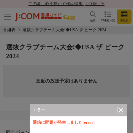
この夏、心を動かす作品特集 | J:COM TV
検索
CS番組一覧
番組表
番組表
選抜クラブチーム大会!◆USA ザ ピーク 2024
選抜クラブチーム大会!◆USA ザ ピーク
2024
直近の放送予定はありません
エラー
通信に問題が発生しました[error]
同じジャンルのおすすめ番組