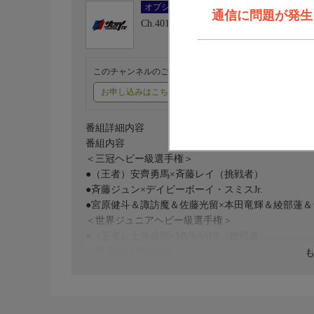
オプション
通信に問題が発生しま
Ch.401
FIGHTING TV サムライ
このチャンネルのご視聴には、オプションチャンネル(有料
お申し込みはこちら
ご利用料金はこちら
番組詳細内容
番組内容
＜三冠ヘビー級選手権＞
●（王者）安齊勇馬×斉藤レイ（挑戦者）
●斉藤ジュン×デイビーボーイ・スミスJr.
●宮原健斗＆諏訪魔＆佐藤光留×本田竜輝＆綾部蓮＆ラ
＜世界ジュニアヘビー級選手権＞
●（王者）土井成樹×MUSASHI（挑戦者）
＜愛澤No.1壮行試合＞
●大森北斗＆羆嵐＆サイラス＆ハートリー・ジャクソン
樹＆阿部史典＆黒潮TOKYOジャパン＆立花誠吾
■
●芦野祥太郎＆吉岡世起×田村男児＆井上凌