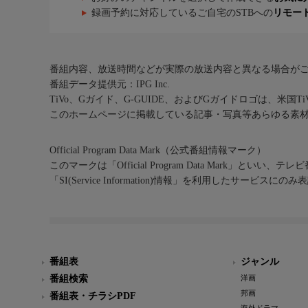
録画予約に対応しているご自宅のSTBへの
リモー
番組内容、放送時間などが実際の放送内容と異なる場合が
番組データ提供元：IPG Inc.
TiVo、Gガイド、G-GUIDE、およびGガイドロゴは、米国T
このホームページに掲載している記事・写真等あらゆる素
Official Program Data Mark（公式番組情報マーク）
このマークは「Official Program Data Mark」といい
「SI(Service Information)情報」を利用したサービ
番組表
ジャンル
番組検索
洋画
邦画
番組表・チラシPDF