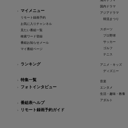
海外ドラマ
国内ドラマ
マイメニュー
アジアドラマ
リモート録画予約
韓流まつり
お気に入りチャンネル
スポーツ
見たい番組一覧
プロ野球
検索ワード登録
サッカー
番組お知らせメール
ゴルフ
マイ番組ページ
テニス
ランキング
アニメ・キッズ
ディズニー
特集一覧
音楽
フォトインタビュー
エンタメ
生活・趣味・教養
アダルト
番組表ヘルプ
リモート録画予約ガイド