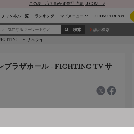
この夏、心を動かす作品特集 | J:COM TV
チャンネル一覧
ランキング
マイメニュー
J:COM STREAM
詳細検索
IGHTING TV サムライ
プラザホール - FIGHTING TV サ