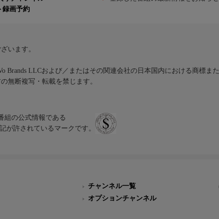
ト録画予約
ございます。
iVo Brands LLCおよび／またはその関連会社の日本国内における商標
材の無断複写・転載を禁じます。
、テレビ番組の公式情報である
スにのみ表記が許されているマークです。
チャンネル一覧
オプションチャンネル