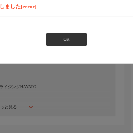
した[error]
見たい
)のご契約が必要となります。
OK
イジングHAYATO
もっと見る
＆愛澤No.1withジャック・ケネディ×青柳優馬＆鈴木秀