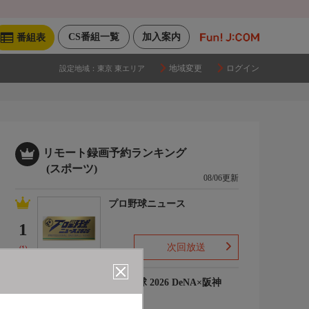
CS番組一覧
加入案内
番組表
地域変更
ログイン
設定地域：
東京 東エリア
リモート録画予約ランキング
(スポーツ)
08/06更新
プロ野球ニュース
1
次回放送
(1)
プロ野球 2026 DeNA×阪神
2