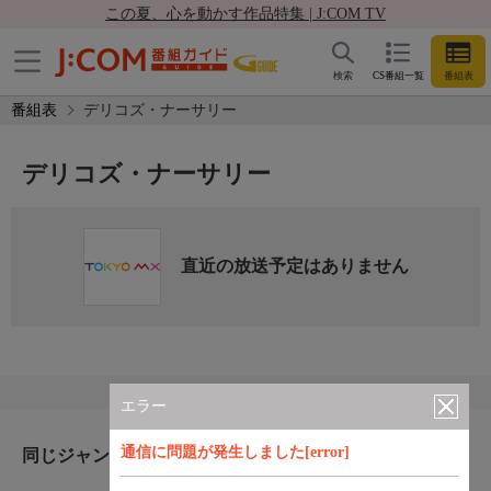
この夏、心を動かす作品特集 | J:COM TV
検索
CS番組一覧
番組表
番組表
デリコズ・ナーサリー
デリコズ・ナーサリー
直近の放送予定はありません
エラー
通信に問題が発生しました[error]
同じジャンルのおすすめ番組