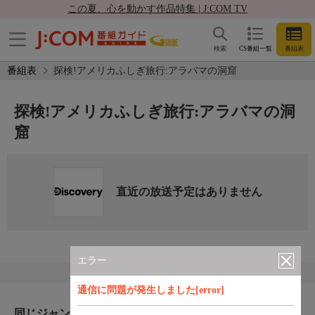
この夏、心を動かす作品特集 | J:COM TV
検索
CS番組一覧
番組表
番組表
探検!アメリカふしぎ旅行:アラバマの洞窟
探検!アメリカふしぎ旅行:アラバマの洞
窟
直近の放送予定はありません
エラー
通信に問題が発生しました[error]
同じジャンルのおすすめ番組