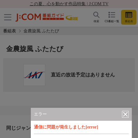
この夏、心を動かす作品特集 | J:COM TV
検索
CS番組一覧
番組表
番組表
金農旋風 ふたたび
金農旋風 ふたたび
直近の放送予定はありません
エラー
通信に問題が発生しました[error]
同じジャンルのおすすめ番組