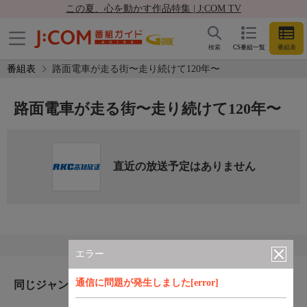
この夏、心を動かす作品特集 | J:COM TV
検索
CS番組一覧
番組表
番組表
路面電車が走る街〜走り続けて120年〜
路面電車が走る街〜走り続けて120年〜
直近の放送予定はありません
エラー
通信に問題が発生しました[error]
同じジャンルのおすすめ番組