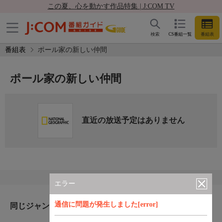
この夏、心を動かす作品特集 | J:COM TV
検索
CS番組一覧
番組表
番組表
ポール家の新しい仲間
ポール家の新しい仲間
直近の放送予定はありません
エラー
通信に問題が発生しました[error]
同じジャンルのおすすめ番組