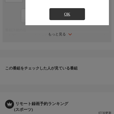
OK
カレンダー登録
番組詳細内容
もっと見る
24時間プロレス・格闘技専門チャンネル「サムライTV」から厳
選された番組をお届けします！
この番組をチェックした人が見ている番組
リモート録画予約ランキング
(スポーツ)
07/30更新