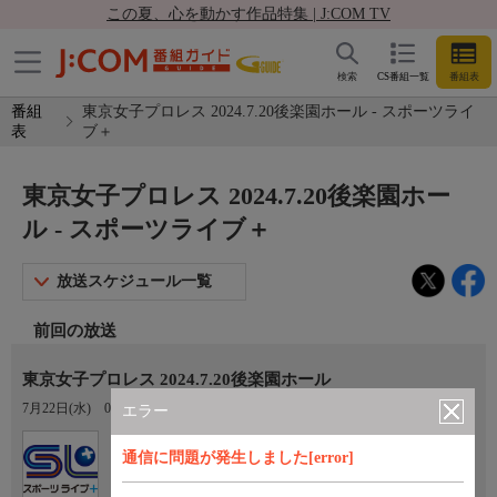
この夏、心を動かす作品特集 | J:COM TV
検索
CS番組一覧
番組表
番組
東京女子プロレス 2024.7.20後楽園ホール - スポーツライ
表
ブ＋
東京女子プロレス 2024.7.20後楽園ホー
ル - スポーツライブ＋
放送スケジュール一覧
前回の放送
東京女子プロレス 2024.7.20後楽園ホール
7月22日(水)
02:00〜04:00
エラー
Ch.410
通信に問題が発生しました[error]
スポーツライブ＋