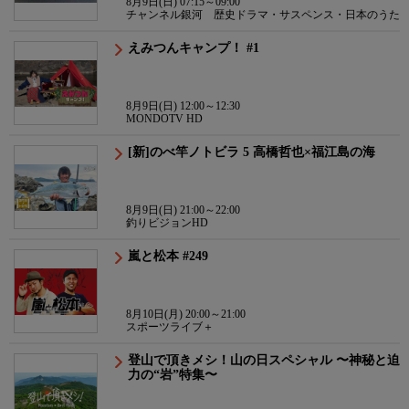
8月9日(日) 07:15～09:00
チャンネル銀河 歴史ドラマ・サスペンス・日本のうた
えみつんキャンプ！ #1
8月9日(日) 12:00～12:30
MONDOTV HD
[新]のべ竿ノトビラ 5 高橋哲也×福江島の海
8月9日(日) 21:00～22:00
釣りビジョンHD
嵐と松本 #249
8月10日(月) 20:00～21:00
スポーツライブ＋
登山で頂きメシ！山の日スペシャル 〜神秘と迫
力の“岩”特集〜