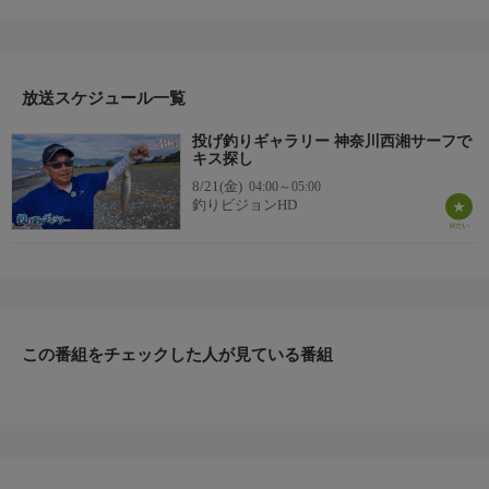
西湘サーフを訪れた。日頃から釣技を磨くべく通っているフィー
ルドで、6色を超える大遠投で連掛けを狙う。
当日は気温が上昇し、キスがまさかの土用隠れ状態…。そんな
中、状況に応じた仕掛けを駆使して、待望の一尾にアプローチを
する伊藤。その理論とテクニックに注目！
放送スケジュール一覧
＊出演者：伊藤幸一
投げ釣りギャラリー 神奈川西湘サーフで
＊初回放送：2024/8/9
キス探し
8/21(金)
04:00～05:00
釣りビジョンHD
この番組をチェックした人が見ている番組