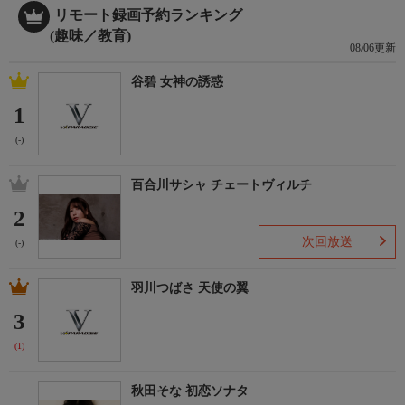
リモート録画予約ランキング
(趣味／教育)
08/06更新
谷碧 女神の誘惑
1
(-)
百合川サシャ チェートヴィルチ
2
次回放送
(-)
羽川つばさ 天使の翼
3
(1)
秋田そな 初恋ソナタ