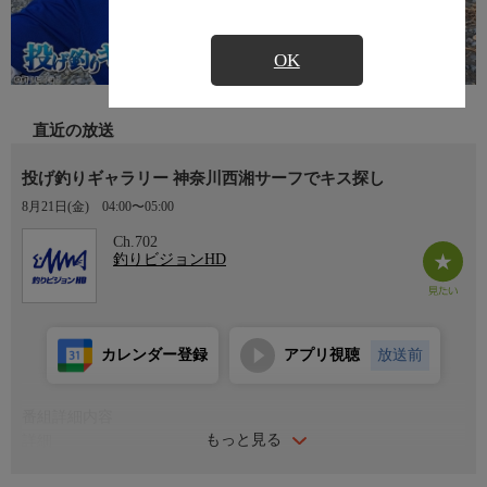
OK
直近の放送
投げ釣りギャラリー 神奈川西湘サーフでキス探し
8月21日(金)
04:00〜05:00
Ch.702
釣りビジョンHD
カレンダー登録
アプリ視聴
放送前
番組詳細内容
もっと見る
詳細
今回は、「投げ釣り」のトップトーナメンター・伊藤幸一が夏の