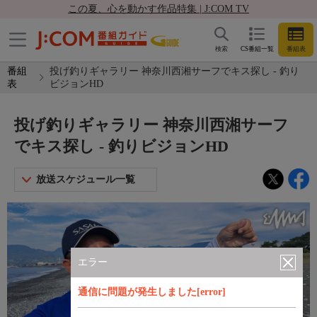
この夏、心を動かす作品特集 | J:COM TV
検索
CS番組一覧
番組表
番組
投げ釣りギャラリー 神奈川西湘サーフでキス探し - 釣り
表
ビジョンHD
投げ釣りギャラリー 神奈川西湘サーフ
でキス探し - 釣りビジョンHD
放送スケジュール一覧
エラー
通信に問題が発生しました[error]