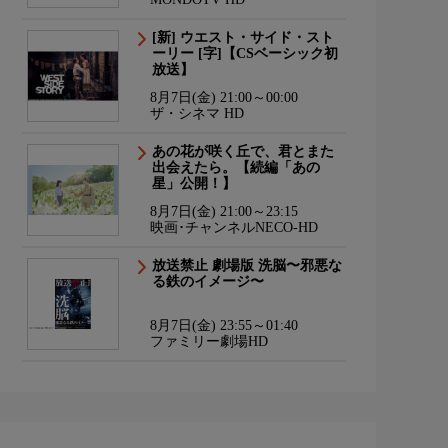
[新] ウエスト・サイド・スト
ーリー [字]【CSベーシック初
放送】
8月7日(金) 21:00～00:00
ザ・シネマ HD
あの花が咲く丘で、君とまた
出会えたら。【続編「あの
星」公開！】
8月7日(金) 21:00～23:15
映画･チャンネルNECO-HD
放送禁止 劇場版 洗脳〜邪悪な
る鉄のイメージ〜
8月7日(金) 23:55～01:40
ファミリー劇場HD