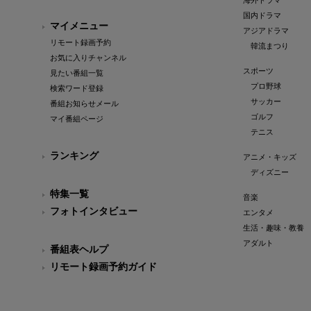
海外ドラマ
国内ドラマ
マイメニュー
アジアドラマ
リモート録画予約
韓流まつり
お気に入りチャンネル
スポーツ
見たい番組一覧
プロ野球
検索ワード登録
サッカー
番組お知らせメール
ゴルフ
マイ番組ページ
テニス
ランキング
アニメ・キッズ
ディズニー
特集一覧
音楽
フォトインタビュー
エンタメ
生活・趣味・教養
アダルト
番組表ヘルプ
リモート録画予約ガイド