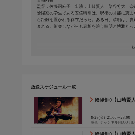
監督：佐藤嗣麻子 出演：山崎賢人 染谷将太 奈
陰陽寮の学生である安倍晴明は、呪術の才能に恵ま
ら距離を置かれる存在だった。ある日、晴明は、貴
まれる。衝突しながらも真相を追う晴明と博雅だっ
放送スケジュール一覧
陰陽師0【山崎賢
8/28(金)
21:00～23:00
映画･チャンネルNECO-HD
陰陽師0【山崎賢