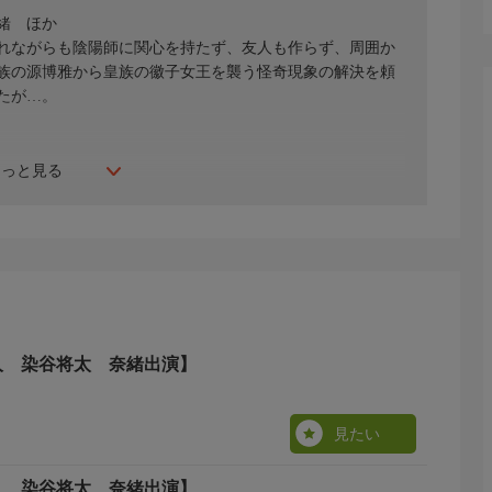
緒 ほか
れながらも陰陽師に関心を持たず、友人も作らず、周囲か
族の源博雅から皇族の徽子女王を襲う怪奇現象の解決を頼
たが…。
もっと見る
人 染谷将太 奈緒出演】
見たい
人 染谷将太 奈緒出演】