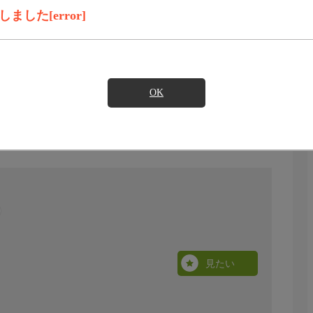
した[error]
OK
見たい