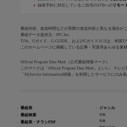
録画予約に対応しているご自宅のSTBへの
リモー
番組内容、放送時間などが実際の放送内容と異なる場合が
番組データ提供元：IPG Inc.
TiVo、Gガイド、G-GUIDE、およびGガイドロゴは、米国T
このホームページに掲載している記事・写真等あらゆる素
Official Program Data Mark（公式番組情報マーク）
このマークは「Official Program Data Mark」といい
「SI(Service Information)情報」を利用したサービ
番組表
ジャンル
番組検索
洋画
邦画
番組表・チラシPDF