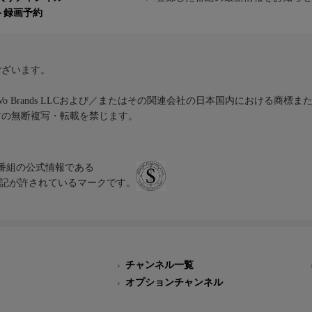
ト録画予約
ございます。
iVo Brands LLCおよび／またはその関連会社の日本国内における商標
材の無断複写・転載を禁じます。
、テレビ番組の公式情報である
スにのみ表記が許されているマークです。
チャンネル一覧
オプションチャンネル