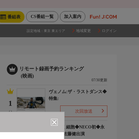
CS番組一覧
加入案内
番組表
地域変更
ログイン
設定地域：
東京 東エリア
リモート録画予約ランキング
(映画)
07/30更新
ヴェノム:ザ・ラストダンス◆
特集:
1
次回放送
(-)
はたらく細胞◆NECO初◆永
野芽郁 佐藤健出演
2