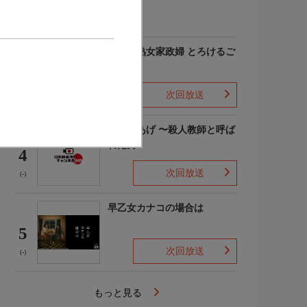
(-)
愛しの熟女家政婦 とろけるご
奉仕
3
次回放送
(-)
でっちあげ 〜殺人教師と呼ば
れた男
4
次回放送
(-)
早乙女カナコの場合は
5
次回放送
(-)
もっと見る