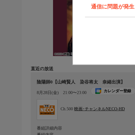
通信に問題が発生しま
直近の放送
陰陽師0【山崎賢人 染谷将太 奈緒出演】
カレンダー登録
8月28日(金)
21:00〜23:00
Ch.500
映画･チャンネルNECO-HD
番組詳細内容
番組内容