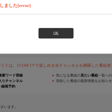
した[error]
OK
組ガイドは、J:COM TVで楽しめる全チャンネルを網羅した番組
検索ワード登録
気になる番組の
見たい番組
一覧への
入りチャンネル
登録した番組の最新情報をお知らせ
ト録画予約
ございます。