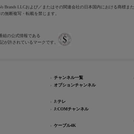
iVo Brands LLCおよび／またはその関連会社の日本国内における商標
材の無断複写・転載を禁じます。
、テレビ番組の公式情報である
スにのみ表記が許されているマークです。
チャンネル一覧
オプションチャンネル
J:テレ
J:COMチャンネル
ケーブル4K