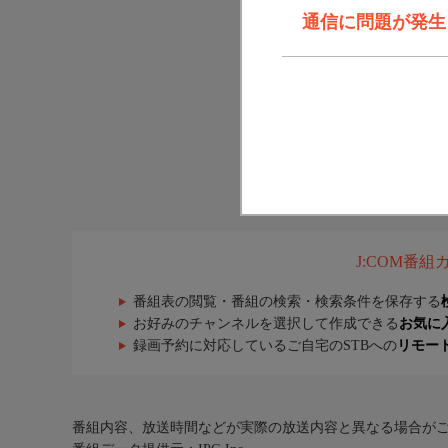
通信に問題が発生しま
J:COM番
番組表の閲覧・番組の検索・検索条件を保存する
お好みのチャンネルを選択して作成できる
お気に
録画予約に対応しているご自宅のSTBへの
リモー
番組内容、放送時間などが実際の放送内容と異なる場合が