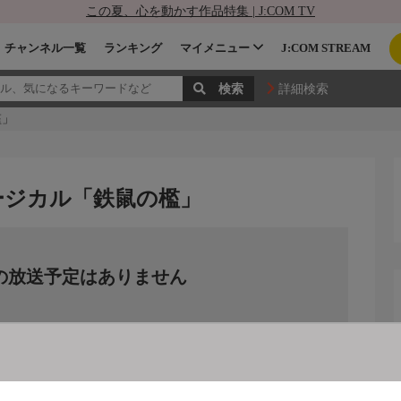
この夏、心を動かす作品特集 | J:COM TV
チャンネル一覧
ランキング
マイメニュー
J:COM STREAM
詳細検索
檻」
ージカル「鉄鼠の檻」
の放送予定はありません