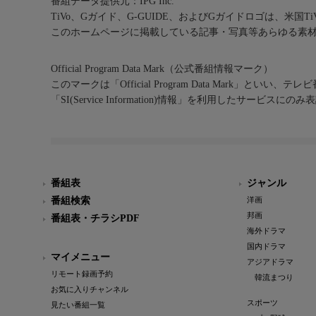
番組データ提供元：IPG Inc.
TiVo、Gガイド、G-GUIDE、およびGガイドロゴは、米国T
このホームページに掲載している記事・写真等あらゆる素
Official Program Data Mark（公式番組情報マーク）
このマークは「Official Program Data Mark」といい
「SI(Service Information)情報」を利用したサービ
番組表
ジャンル
番組検索
洋画
邦画
番組表・チラシPDF
海外ドラマ
国内ドラマ
マイメニュー
アジアドラマ
リモート録画予約
韓流まつり
お気に入りチャンネル
スポーツ
見たい番組一覧