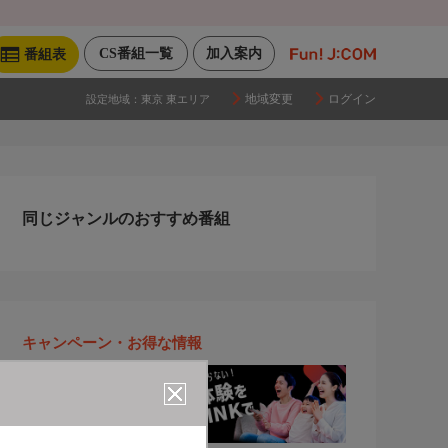
CS番組一覧
加入案内
番組表
地域変更
ログイン
設定地域：
東京 東エリア
同じジャンルのおすすめ番組
キャンペーン・お得な情報