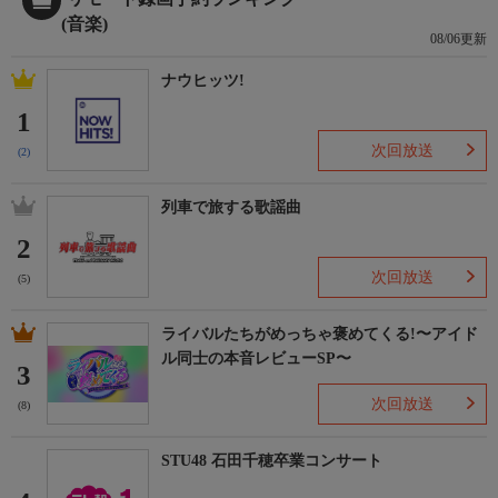
(音楽)
08/06更新
ナウヒッツ!
1
次回放送
(2)
列車で旅する歌謡曲
2
次回放送
(5)
ライバルたちがめっちゃ褒めてくる!〜アイド
ル同士の本音レビューSP〜
3
次回放送
(8)
STU48 石田千穂卒業コンサート