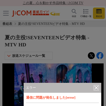
この夏、心を動かす作品特集 | J:COM TV
検索
CS番組一覧
番組表
番組表
夏の主役!SEVENTEENビデオ特集 - MTV HD
夏の主役!SEVENTEENビデオ特集 -
MTV HD
放送スケジュール一覧
エラー
通信に問題が発生しました[error]