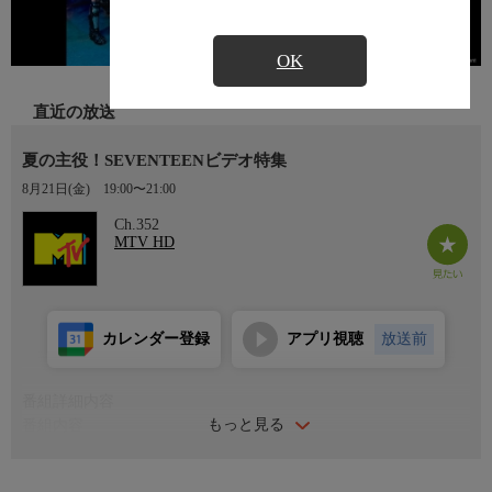
OK
直近の放送
夏の主役！SEVENTEENビデオ特集
8月21日(金)
19:00〜21:00
Ch.352
MTV HD
カレンダー登録
アプリ視聴
放送前
番組詳細内容
もっと見る
番組内容
いまの音楽シーンを盛り上げているアーティストの人気曲をギュ
っと特集してお届け！最近ブレイクしたアーティストから日本を