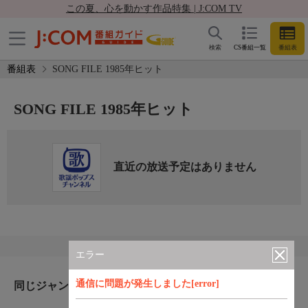
この夏、心を動かす作品特集 | J:COM TV
検索
CS番組一覧
番組表
番組表
SONG FILE 1985年ヒット
SONG FILE 1985年ヒット
直近の放送予定はありません
エラー
通信に問題が発生しました[error]
同じジャンルのおすすめ番組