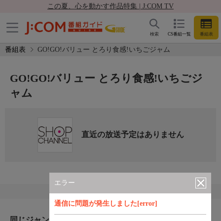
この夏、心を動かす作品特集 | J:COM TV
検索
CS番組一覧
番組表
番組表
GO!GO!バリュー とろり食感!いちごジャム
GO!GO!バリュー とろり食感!いちごジ
ャム
直近の放送予定はありません
エラー
通信に問題が発生しました[error]
同じジャンルのおすすめ番組