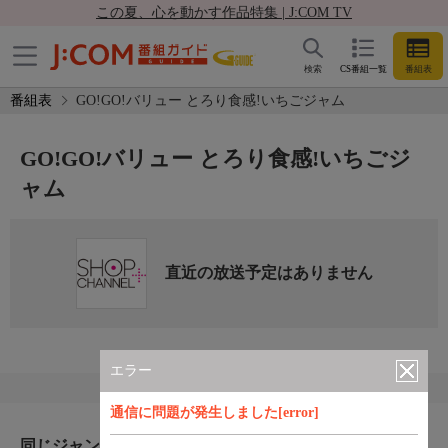
この夏、心を動かす作品特集 | J:COM TV
検索
CS番組一覧
番組表
番組表
GO!GO!バリュー とろり食感!いちごジャム
GO!GO!バリュー とろり食感!いちごジ
ャム
直近の放送予定はありません
エラー
通信に問題が発生しました[error]
同じジャンルのおすすめ番組