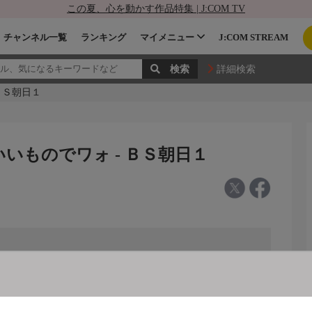
この夏、心を動かす作品特集 | J:COM TV
チャンネル一覧
ランキング
マイメニュー
J:COM STREAM
詳細検索
ＢＳ朝日１
いものでワォ - ＢＳ朝日１