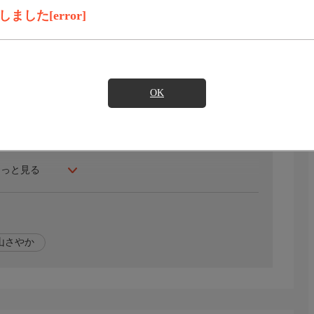
録画予約
見たい
した[error]
、楽しいお買い物プログラム!続々と登場する「いいもの」
ら買うことができちゃいます!超大粒ダイヤが輝くジュエリ
ットネスクラブが開発!寝るだけで簡単にストレッチできち
OK
!果たして、おかだの「ワォ」は飛び出すのか!?
もっと見る
山さやか