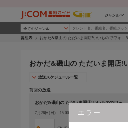
ジャンル
番組表
おかだ&磯山の ただいま開店!いいものでワォ - 
おかだ&磯山の ただいま開店!い
放送スケジュール一覧
前回の放送
おかだ&磯山の ただいま開店!いいものでワォ
エラー
カレンダー登録
7月26日(日)
15:00〜15:54