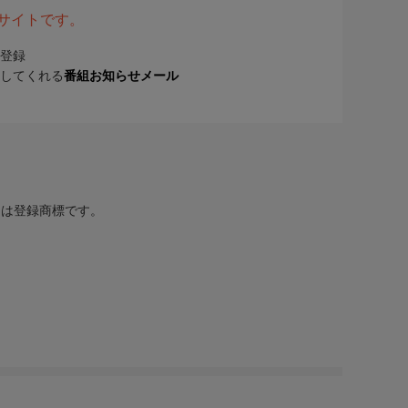
表サイトです。
登録
してくれる
番組お知らせメール
または登録商標です。