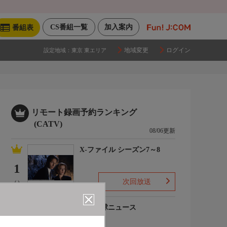
CS番組一覧
加入案内
番組表
地域変更
ログイン
設定地域：
東京 東エリア
リモート録画予約ランキング
(CATV)
08/06更新
X-ファイル シーズン7～8
1
次回放送
(-)
プロ野球ニュース
2