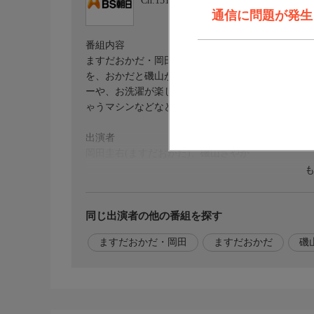
Ch.151
ＢＳ朝日１
通信に問題が発生しま
番組内容
ますだおかだ・岡田圭右と磯山さやかがお届けする
を、おかだと磯山がお試し!どれもテレビを見なが
ーや、お洗濯が楽しくなる!驚きのアイテム、フィ
ゃうマシンなどなど、おすすめの「いいもの」が満載
出演者
岡田圭右(ますだおかだ)、磯山さやか
番組ホームページ
<番組ホームページはこちら!>
https://www.bs-asahi.co.jp/tadaimakaiten/
同じ出演者の他の番組を探す
ますだおかだ・岡田
ますだおかだ
磯