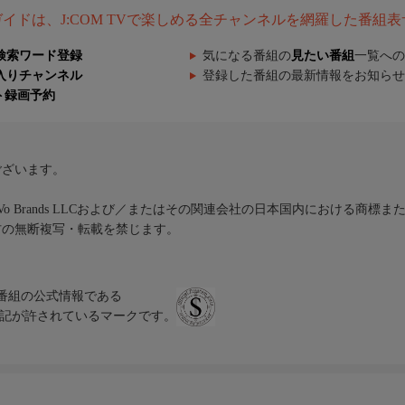
組ガイドは、J:COM TVで楽しめる全チャンネルを網羅した番組
検索ワード登録
気になる番組の
見たい番組
一覧への
入りチャンネル
登録した番組の最新情報をお知らせ
ト録画予約
ございます。
iVo Brands LLCおよび／またはその関連会社の日本国内における商標
材の無断複写・転載を禁じます。
、テレビ番組の公式情報である
スにのみ表記が許されているマークです。