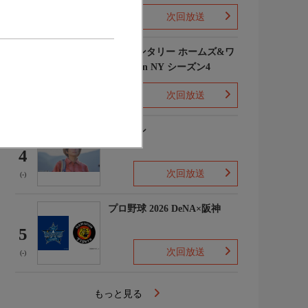
次回放送
(1)
エレメンタリー ホームズ&ワ
トソン in NY シーズン4
3
次回放送
(2)
下山メシ
4
次回放送
(-)
プロ野球 2026 DeNA×阪神
5
次回放送
(-)
もっと見る