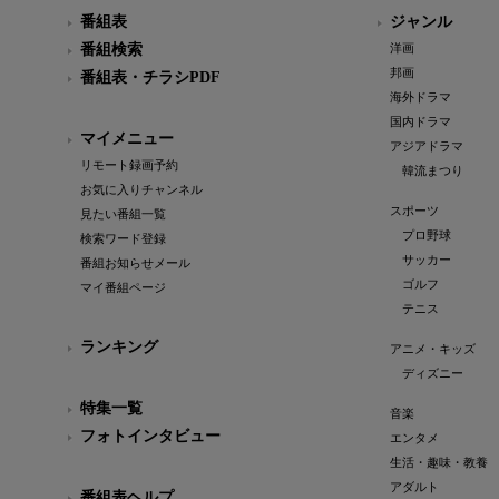
番組表
ジャンル
番組検索
洋画
邦画
番組表・チラシPDF
海外ドラマ
国内ドラマ
マイメニュー
アジアドラマ
リモート録画予約
韓流まつり
お気に入りチャンネル
スポーツ
見たい番組一覧
プロ野球
検索ワード登録
サッカー
番組お知らせメール
ゴルフ
マイ番組ページ
テニス
ランキング
アニメ・キッズ
ディズニー
特集一覧
音楽
フォトインタビュー
エンタメ
生活・趣味・教養
アダルト
番組表ヘルプ