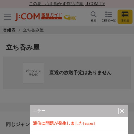
この夏、心を動かす作品特集 | J:COM TV
検索
CS番組一覧
番組表
番組表
立ち呑み屋
立ち呑み屋
直近の放送予定はありません
エラー
通信に問題が発生しました[error]
同じジャンルのおすすめ番組