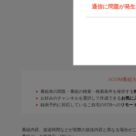
通信に問題が発生しま
J:COM番
番組表の閲覧・番組の検索・検索条件を保存する
お好みのチャンネルを選択して作成できる
お気に
録画予約に対応しているご自宅のSTBへの
リモー
番組内容、放送時間などが実際の放送内容と異なる場合が