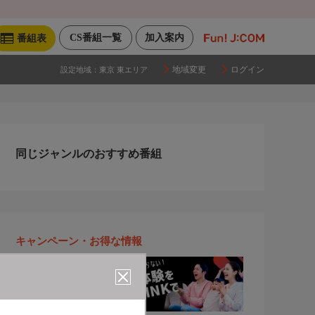
CS番組一覧
加入案内
番組表
地域変更
ログイン
設定地域：
東京 東エリア
同じジャンルのおすすめ番組
キャンペーン・お得な情報