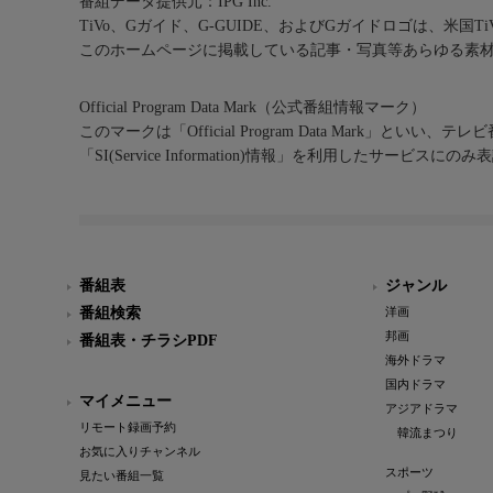
番組データ提供元：IPG Inc.
TiVo、Gガイド、G-GUIDE、およびGガイドロゴは、米国T
このホームページに掲載している記事・写真等あらゆる素
Official Program Data Mark（公式番組情報マーク）
このマークは「Official Program Data Mark」といい
「SI(Service Information)情報」を利用したサービ
番組表
ジャンル
番組検索
洋画
邦画
番組表・チラシPDF
海外ドラマ
国内ドラマ
マイメニュー
アジアドラマ
リモート録画予約
韓流まつり
お気に入りチャンネル
スポーツ
見たい番組一覧