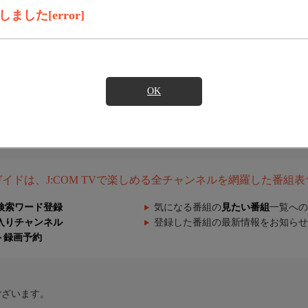
した[error]
OK
組ガイドは、J:COM TVで楽しめる全チャンネルを網羅した番組
検索ワード登録
気になる番組の
見たい番組
一覧への
入りチャンネル
登録した番組の最新情報をお知らせ
ト録画予約
ございます。