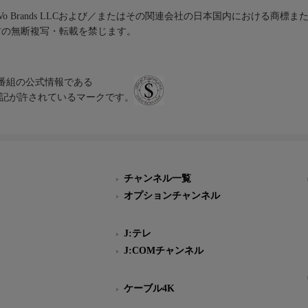
iVo Brands LLCおよび／またはその関連会社の日本国内における商標
材の無断複写・転載を禁じます。
、テレビ番組の公式情報である
スにのみ表記が許されているマークです。
チャンネル一覧
オプションチャンネル
J:テレ
J:COMチャンネル
ケーブル4K