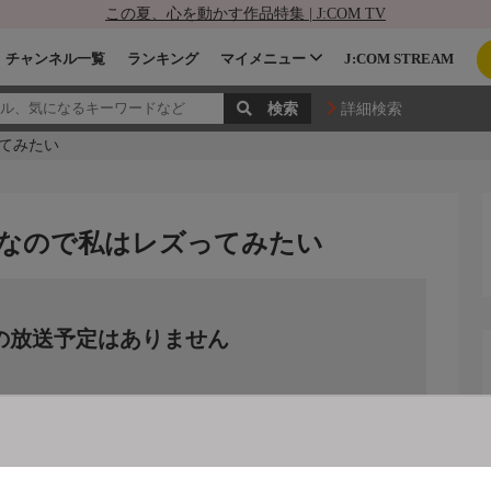
この夏、心を動かす作品特集 | J:COM TV
チャンネル一覧
ランキング
マイメニュー
J:COM STREAM
詳細検索
てみたい
なので私はレズってみたい
の放送予定はありません