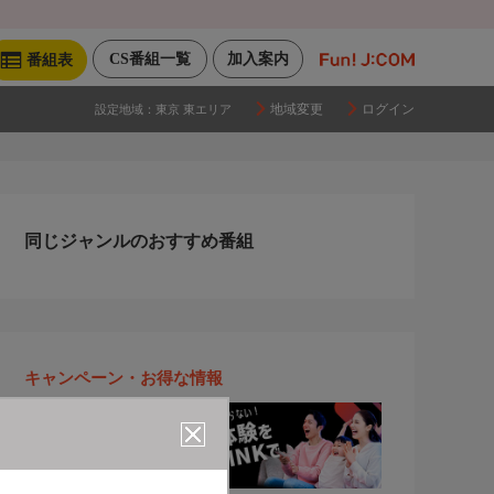
CS番組一覧
加入案内
番組表
地域変更
ログイン
設定地域：
東京 東エリア
同じジャンルのおすすめ番組
キャンペーン・お得な情報