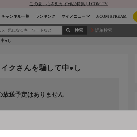
この夏、心を動かす作品特集 | J:COM TV
チャンネル一覧
ランキング
マイメニュー
J:COM STREAM
詳細検索
中●し
メイクさんを騙して中●し
の放送予定はありません