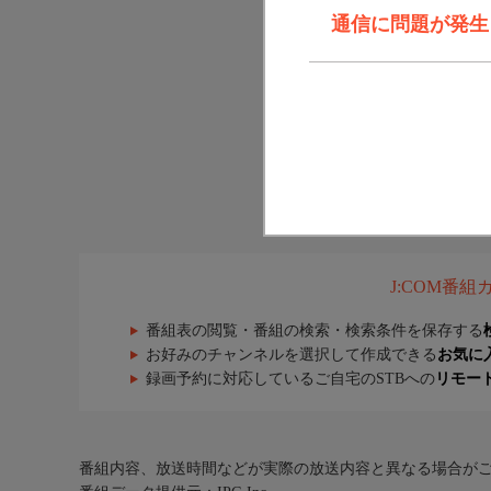
通信に問題が発生しま
J:COM番
番組表の閲覧・番組の検索・検索条件を保存する
お好みのチャンネルを選択して作成できる
お気に
録画予約に対応しているご自宅のSTBへの
リモー
番組内容、放送時間などが実際の放送内容と異なる場合が