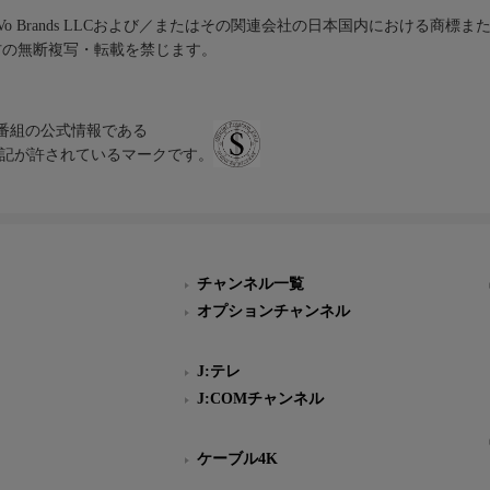
iVo Brands LLCおよび／またはその関連会社の日本国内における商標
材の無断複写・転載を禁じます。
、テレビ番組の公式情報である
スにのみ表記が許されているマークです。
チャンネル一覧
オプションチャンネル
J:テレ
J:COMチャンネル
ケーブル4K