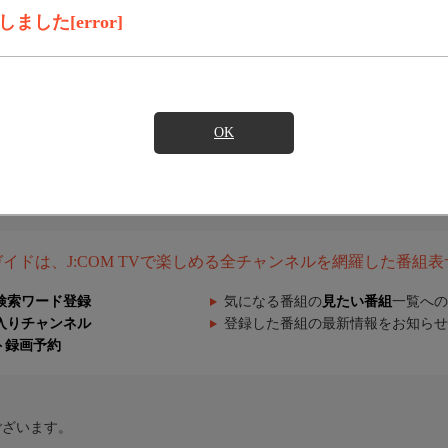
した[error]
OK
組ガイドは、J:COM TVで楽しめる全チャンネルを網羅した番組
検索ワード登録
気になる番組の
見たい番組
一覧への
入りチャンネル
登録した番組の最新情報をお知らせ
ト録画予約
ございます。