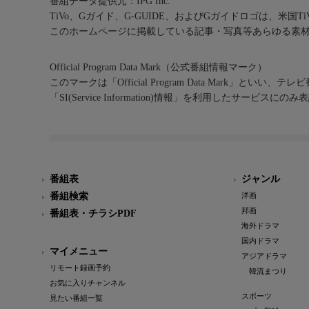
番組データ提供元：IPG Inc.
TiVo、Gガイド、G-GUIDE、およびGガイドロゴは、米国T
このホームページに掲載している記事・写真等あらゆる素
Official Program Data Mark（公式番組情報マーク）
このマークは「Official Program Data Mark」といい
「SI(Service Information)情報」を利用したサービ
番組表
ジャンル
番組検索
洋画
邦画
番組表・チラシPDF
海外ドラマ
国内ドラマ
マイメニュー
アジアドラマ
リモート録画予約
韓流まつり
お気に入りチャンネル
スポーツ
見たい番組一覧