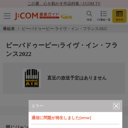
この夏、心を動かす作品特集 | J:COM TV
検索
CS番組一覧
番組表
番組表
ビーバドゥービー:ライヴ・イン・フランス2022
ビーバドゥービー:ライヴ・イン・フラ
ンス2022
直近の放送予定はありません
エラー
通信に問題が発生しました[error]
同じジャンルのおすすめ番組