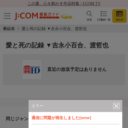
この夏、心を動かす作品特集 | J:COM TV
検索
CS番組一覧
番組表
番組表
愛と死の記録 ▼吉永小百合、渡哲也
愛と死の記録 ▼吉永小百合、渡哲也
直近の放送予定はありません
エラー
通信に問題が発生しました[error]
同じジャンルのおすすめ番組