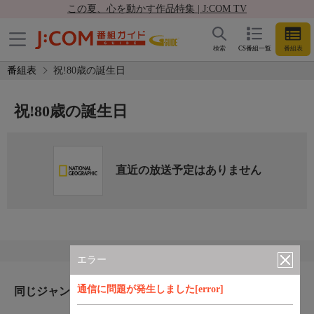
この夏、心を動かす作品特集 | J:COM TV
検索
CS番組一覧
番組表
番組表
祝!80歳の誕生日
祝!80歳の誕生日
直近の放送予定はありません
エラー
通信に問題が発生しました[error]
同じジャンルのおすすめ番組