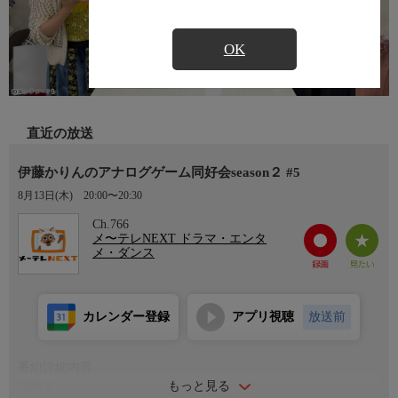
OK
直近の放送
伊藤かりんのアナログゲーム同好会season２ #5
8月13日(木)
20:00〜20:30
Ch.766
メ〜テレNEXT ドラマ・エンタ
メ・ダンス
カレンダー登録
アプリ視聴
放送前
番組詳細内容
もっと見る
詳細１