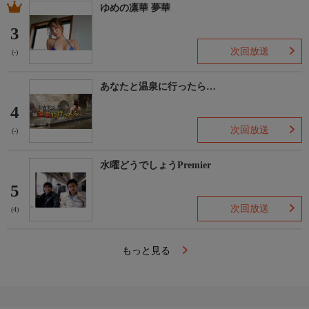
ゆめの凛華 夢華
3
次回放送
(-)
あなたと温泉に行ったら…
4
次回放送
(-)
水曜どうでしょうPremier
5
次回放送
(4)
もっと見る