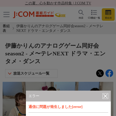
この夏、心を動かす作品特集 | J:COM TV
検索
CS番組一覧
番組表
番組
伊藤かりんのアナログゲーム同好会season2 - メ〜テレ
表
NEXT ドラマ・エンタメ・ダンス
伊藤かりんのアナログゲーム同好会
season2 - メ〜テレNEXT ドラマ・エン
タメ・ダンス
放送スケジュール一覧
エラー
通信に問題が発生しました[error]