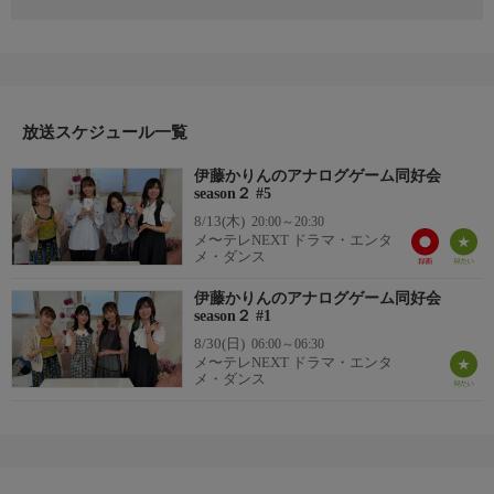
アナログゲームの魅力を全世界に発信すべく伊藤かりんが立ち上
げた“アナログゲーム同好会”が新たなステージへ。今回も数多く
のボードゲームを“部員候補”の女性タレントたちと遊び尽くす！
ｓｅａｓｏｎ２ではボードゲーム女子の柚井ゆいが顧問として登
場！さらにはオリジナルゲームの開発にも着手するようで…／出
演：伊藤かりん、柚井ゆい、ゲスト：後藤萌咲（元ＡＫＢ４
放送スケジュール一覧
８）、坂口渚沙（元ＡＫＢ４８）／２５分
伊藤かりんのアナログゲーム同好会
詳細２
season２ #5
２０２４年１０月初放送
8/13(木)
20:00～20:30
メ〜テレNEXT ドラマ・エンタ
メ・ダンス
伊藤かりんのアナログゲーム同好会
season２ #1
8/30(日)
06:00～06:30
メ〜テレNEXT ドラマ・エンタ
メ・ダンス