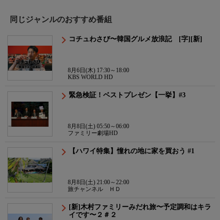
同じジャンルのおすすめ番組
コチュわさび〜韓国グルメ放浪記 [字][新]
8月6日(木) 17:30～18:00
KBS WORLD HD
緊急検証！ベストプレゼン【一挙】#3
8月8日(土) 05:50～06:00
ファミリー劇場HD
【ハワイ特集】憧れの地に家を買おう #1
8月8日(土) 21:00～22:00
旅チャンネル ＨＤ
[新]木村ファミリーみだれ旅〜予定調和はキラ
イです〜２＃２