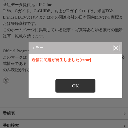
番組データ提供元：IPG Inc.
TiVo、Gガイド、G-GUIDE、およびGガイドロゴは、米国TiVo
Brands LLCおよび／またはその関連会社の日本国内における商標ま
たは登録商標です。
このホームページに掲載している記事・写真等あらゆる素材の無断
複写・転載を禁じます。
エラー
Official Program Data Mark（公式番組情報マーク）
このマークは「Official Program Data Mark」といい、テレビ番組の公
通信に問題が発生しました[error]
式情報である「SI(Service Information)情報」を利用したサービスに
のみ表記が許されているマークです。
OK
番組表
番組検索