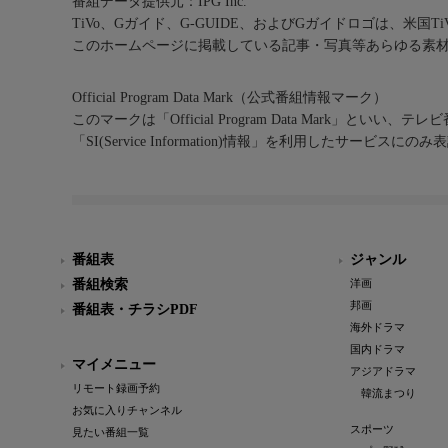
番組データ提供元：IPG Inc.
TiVo、Gガイド、G-GUIDE、およびGガイドロゴは、米国T
このホームページに掲載している記事・写真等あらゆる素
Official Program Data Mark（公式番組情報マーク）
このマークは「Official Program Data Mark」といい
「SI(Service Information)情報」を利用したサービ
番組表
ジャンル
番組検索
洋画
邦画
番組表・チラシPDF
海外ドラマ
国内ドラマ
マイメニュー
アジアドラマ
リモート録画予約
韓流まつり
お気に入りチャンネル
スポーツ
見たい番組一覧