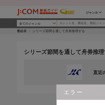
ジャンル
番組表
シリーズ節間を通して舟券推理する
シリーズ節間を通して舟券推理
直近
エラー