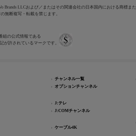
iVo Brands LLCおよび／またはその関連会社の日本国内における商標
材の無断複写・転載を禁じます。
、テレビ番組の公式情報である
スにのみ表記が許されているマークです。
チャンネル一覧
オプションチャンネル
J:テレ
J:COMチャンネル
ケーブル4K