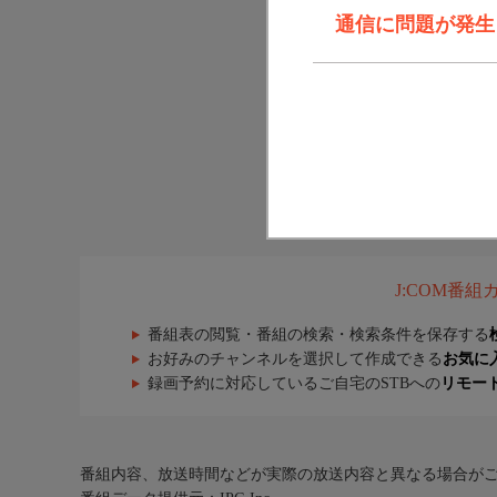
通信に問題が発生しま
J:COM番
番組表の閲覧・番組の検索・検索条件を保存する
お好みのチャンネルを選択して作成できる
お気に
録画予約に対応しているご自宅のSTBへの
リモー
番組内容、放送時間などが実際の放送内容と異なる場合が