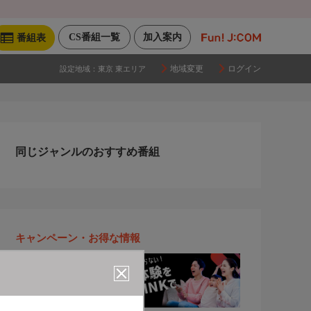
CS番組一覧
加入案内
番組表
地域変更
ログイン
設定地域：
東京 東エリア
同じジャンルのおすすめ番組
キャンペーン・お得な情報