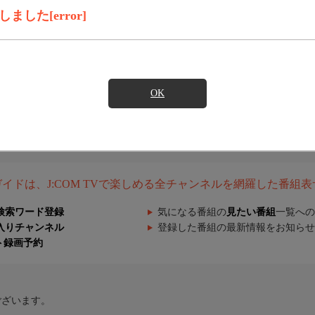
した[error]
OK
組ガイドは、J:COM TVで楽しめる全チャンネルを網羅した番組
検索ワード登録
気になる番組の
見たい番組
一覧への
入りチャンネル
登録した番組の最新情報をお知らせ
ト録画予約
ございます。